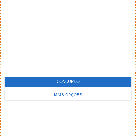
O único comentário correto hahahahaha
Responder
DEIXE UM COMENTÁRIO
Comentário
CONCORDO
*
*
Nome
Email
MAIS OPÇÕES
Notifique-me de novos comentários por e-mail.
Também se pode
inscrever
sem comentar.