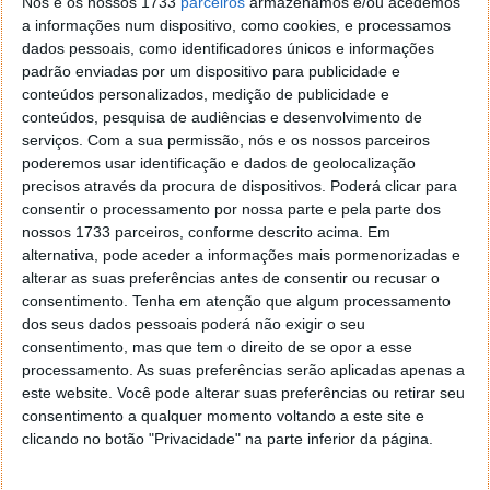
Nós e os nossos 1733
parceiros
armazenamos e/ou acedemos
demasiado familiarizado com as baixas margens de
a informações num dispositivo, como cookies, e processamos
lucro dos fabricantes de automóveis. O principal
dados pessoais, como identificadores únicos e informações
engenheiro de software da Apple, Craig Federighi, e o
padrão enviadas por um dispositivo para publicidade e
seu principal designer, Jony Ive, também eram
conteúdos personalizados, medição de publicidade e
céticos.
conteúdos, pesquisa de audiências e desenvolvimento de
serviços.
Com a sua permissão, nós e os nossos parceiros
Mas parece que
a tentação de um veículo
poderemos usar identificação e dados de geolocalização
totalmente autónomo
(
nível 5
), capaz de conduzir
precisos através da procura de dispositivos. Poderá clicar para
em qualquer lugar sem um humano ao volante, era
consentir o processamento por nossa parte e pela parte dos
demasiado tentadora para ser ignorada.
nossos 1733 parceiros, conforme descrito acima. Em
alternativa, pode aceder a informações mais pormenorizadas e
Em 2015, o
plano era lançar um veículo elétrico
da
alterar as suas preferências antes de consentir ou recusar o
Apple no mercado até 2020 e, com Ive no comando
consentimento.
Tenha em atenção que algum processamento
dos seus dados pessoais poderá não exigir o seu
do estilo, esse veículo estava destinado a ser um
consentimento, mas que tem o direito de se opor a esse
monovolume. Tendo em conta algumas das ideias
processamento. As suas preferências serão aplicadas apenas a
que a Apple experimentou, não é de admirar que a
este website. Você pode alterar suas preferências ou retirar seu
gestação do Projeto Titan se tenha revelado
consentimento a qualquer momento voltando a este site e
problemática - ecrãs tácteis que se desdobram do
clicando no botão "Privacidade" na parte inferior da página.
tejadilho como controladores e microfones externos
para captar sons exteriores, para citar apenas dois