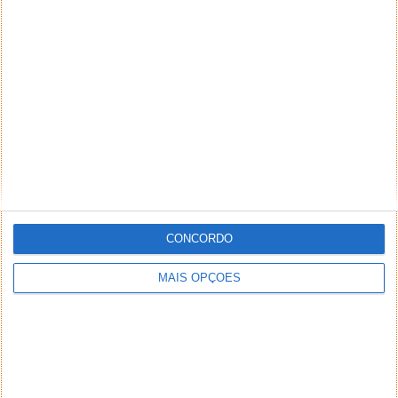
É importante haver hoje uma revolução nas
baterias? Claro que é! Repare que depois do célebre
caso do Note 7,...
Marinha dos EUA conseguiu alargar
suporte do Windows XP
CONCORDO
MAIS OPÇÕES
24 JUN 2015
·
MICROSOFT
24 COMENTÁRIOS