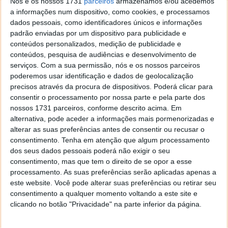
ser um FANI
Nós e os nossos 1731
parceiros
armazenamos e/ou acedemos
a informações num dispositivo, como cookies, e processamos
dados pessoais, como identificadores únicos e informações
14 JUL 2021
·
CIÊNCIA
21 COMENTÁRIOS
padrão enviadas por um dispositivo para publicidade e
O tema continua a dar o que falar e a preocupação
conteúdos personalizados, medição de publicidade e
não são os homenzinhos verdes vindos de outras
conteúdos, pesquisa de audiências e desenvolvimento de
galáxias. Os avistamentos também não devem ser
serviços.
Com a sua permissão, nós e os nossos parceiros
tratados como um OVNI, mas sim um FANI. Isto é,
poderemos usar identificação e dados de geolocalização
passa então de Objeto Voador Não Identificado para
precisos através da procura de dispositivos. Poderá clicar para
consentir o processamento por nossa parte e pela parte dos
Fenómenos Atmosféricos Não Identificados. No
nossos 1731 parceiros, conforme descrito acima. Em
entanto, cuidado, o caso é bem mais interessante,
alternativa, pode aceder a informações mais pormenorizadas e
porque estão já envolvidas teorias e suspeitas do uso
alterar as suas preferências antes de consentir ou recusar o
de ferramentas de guerra eletrónica.
consentimento.
Tenha em atenção que algum processamento
dos seus dados pessoais poderá não exigir o seu
Aos olhos podem não ser visíveis, mas nos radares e
consentimento, mas que tem o direito de se opor a esse
nos sensores mais sofisticados, poderemos estar a
processamento. As suas preferências serão aplicadas apenas a
ser invadidos, perseguidos e até vigiados. Mas,
este website. Você pode alterar suas preferências ou retirar seu
então, o que se passa nesta “guerra de
consentimento a qualquer momento voltando a este site e
computadores”?
clicando no botão "Privacidade" na parte inferior da página.