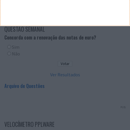
QUESTÃO SEMANAL
Concorda com a renovação das notas de euro?
Sim
Não
Ver Resultados
Arquivo de Questões
PUB
VELOCÍMETRO PPLWARE