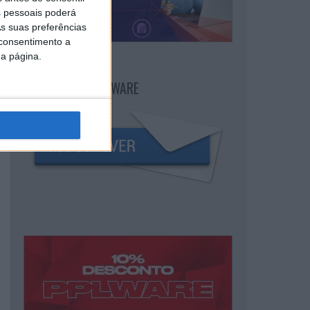
 pessoais poderá
s suas preferências
 consentimento a
da página.
NEWSLETTER PPLWARE