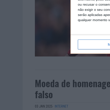
ou recusar o consen
não exigir o seu co
serão aplicadas apen
qualquer momento vol
M
Moeda de homenagem
falso
03 JAN 2025
·
INTERNET