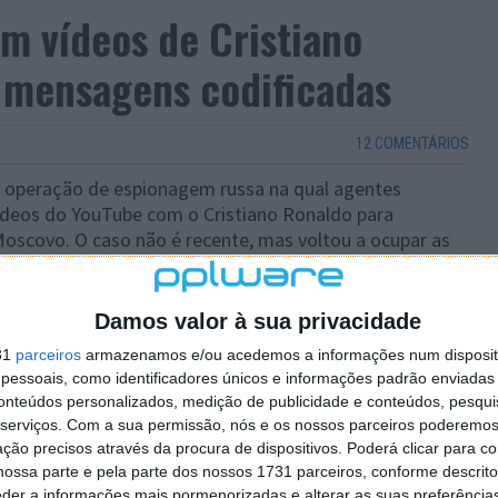
am vídeos de Cristiano
 mensagens codificadas
12 COMENTÁRIOS
 operação de espionagem russa na qual agentes
deos do YouTube com o Cristiano Ronaldo para
oscovo. O caso não é recente, mas voltou a ocupar as
Damos valor à sua privacidade
31
parceiros
armazenamos e/ou acedemos a informações num dispositi
essoais, como identificadores únicos e informações padrão enviadas 
conteúdos personalizados, medição de publicidade e conteúdos, pesqui
serviços.
Com a sua permissão, nós e os nossos parceiros poderemos 
ção precisos através da procura de dispositivos. Poderá clicar para co
ossa parte e pela parte dos nossos 1731 parceiros, conforme descrit
eder a informações mais pormenorizadas e alterar as suas preferência