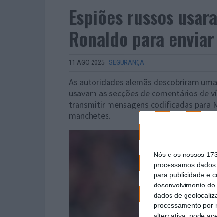
Espiões russos usar
Ronaldo para enviar
11 AGO 2025
·
SEGURANÇA
As autoridades alemãs descobriram uma
usavam as secções de comentários de ví
transmitir mensagens codificadas para M
manchetes.
Nós e os nossos 17
processamos dados p
para publicidade e 
desenvolvimento de 
dados de geolocaliza
processamento por n
alternativa, pode ac