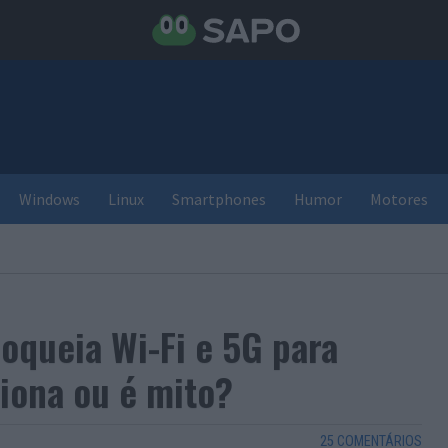
Windows
Linux
Smartphones
Humor
Motores
loqueia Wi-Fi e 5G para
iona ou é mito?
25 COMENTÁRIOS