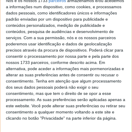
Nós e os nossos 1733
parceiros
armazenamos e/ou acedemos
a informações num dispositivo, como cookies, e processamos
dados pessoais, como identificadores únicos e informações
padrão enviadas por um dispositivo para publicidade e
conteúdos personalizados, medição de publicidade e
conteúdos, pesquisa de audiências e desenvolvimento de
serviços.
Com a sua permissão, nós e os nossos parceiros
poderemos usar identificação e dados de geolocalização
precisos através da procura de dispositivos. Poderá clicar para
consentir o processamento por nossa parte e pela parte dos
nossos 1733 parceiros, conforme descrito acima. Em
alternativa, pode aceder a informações mais pormenorizadas e
alterar as suas preferências antes de consentir ou recusar o
consentimento.
Tenha em atenção que algum processamento
dos seus dados pessoais poderá não exigir o seu
HomePod - A casa do Apple Music
consentimento, mas que tem o direito de se opor a esse
processamento. As suas preferências serão aplicadas apenas a
Cinco anos depois da Apple ter lançado o HomePod,
este website. Você pode alterar suas preferências ou retirar seu
este continua a ser o "spot" do Apple Music. A
consentimento a qualquer momento voltando a este site e
clicando no botão "Privacidade" na parte inferior da página.
empresa mantém fechada a entrada de outros
serviços de streaming de música na coluna. Contudo,