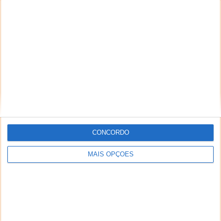
A Apple, à imagem do que já havia feito no HomePod
mini, colocou um ecrã que ocupa todo espaço de
topo. Além, de dar uma melhor aspeto à interação,
permite que os toques sejam mais precisos.
Conforme podemos ver no comparativo entre a
coluna de 2018 com a de 2023, o espaço de
interação cresceu.
CONCORDO
MAIS OPÇÕES