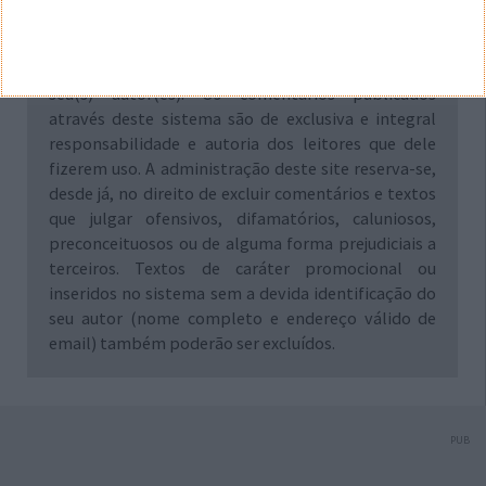
Aviso: Todo e qualquer texto publicado na internet
através deste sistema não reflete,
necessariamente, a opinião deste site ou do(s)
seu(s) autor(es). Os comentários publicados
através deste sistema são de exclusiva e integral
responsabilidade e autoria dos leitores que dele
fizerem uso. A administração deste site reserva-se,
desde já, no direito de excluir comentários e textos
que julgar ofensivos, difamatórios, caluniosos,
preconceituosos ou de alguma forma prejudiciais a
terceiros. Textos de caráter promocional ou
inseridos no sistema sem a devida identificação do
seu autor (nome completo e endereço válido de
email) também poderão ser excluídos.
PUB