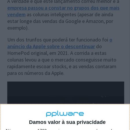
A verdade é que este lançamento correu melhor e a
empresa passou a constar no grupos dos que mais
vendem
as colunas inteligentes (apesar de ainda
estar longe das vendas da Google e Amazon, por
exemplo).
Um dos trunfos que poderá ter funcionado foi
o
anúncio da Apple sobre o descontinuar
do
HomePod original, em 2021. A corrida a estas
colunas levou a que o mercado conseguisse muito
rapidamente escoar stocks, e as vendas contaram
para os números da Apple.
Damos valor à sua privacidade