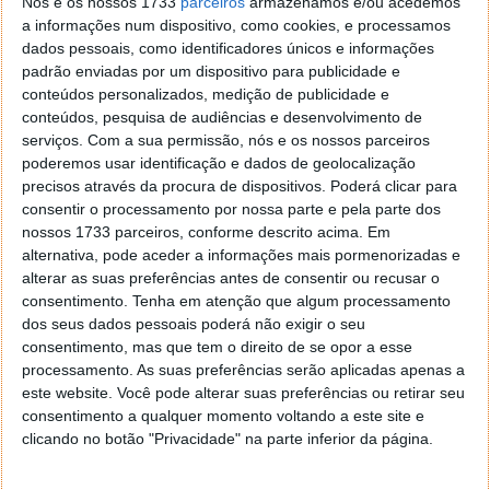
Nós e os nossos 1733
parceiros
armazenamos e/ou acedemos
a informações num dispositivo, como cookies, e processamos
30 MAR 2022
·
REDES SOCIAIS
3 COMENTÁRIOS
dados pessoais, como identificadores únicos e informações
Não é novidade que as redes sociais têm um impacto
padrão enviadas por um dispositivo para publicidade e
conteúdos personalizados, medição de publicidade e
negativo na saúde mental dos mais jovens. No
conteúdos, pesquisa de audiências e desenvolvimento de
entanto, um novo estudo descobriu que esse
serviços.
Com a sua permissão, nós e os nossos parceiros
impacto pode acontecer mais cedo nas raparigas do
poderemos usar identificação e dados de geolocalização
que nos rapazes.
precisos através da procura de dispositivos. Poderá clicar para
consentir o processamento por nossa parte e pela parte dos
O estudo inclui dados de 84.000 indivíduos do Reino
nossos 1733 parceiros, conforme descrito acima. Em
Unido com idades compreendidas entre os 10 e os 80
alternativa, pode aceder a informações mais pormenorizadas e
anos.
alterar as suas preferências antes de consentir ou recusar o
consentimento.
Tenha em atenção que algum processamento
dos seus dados pessoais poderá não exigir o seu
consentimento, mas que tem o direito de se opor a esse
processamento. As suas preferências serão aplicadas apenas a
este website. Você pode alterar suas preferências ou retirar seu
consentimento a qualquer momento voltando a este site e
clicando no botão "Privacidade" na parte inferior da página.