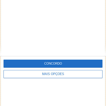
estudo de depressão e ansiedade
05 AGO 2020
·
APPLE
8 COMENTÁRIOS
CONCORDO
MAIS OPÇÕES
A depressão e ansiedade são problemas hoje
reconhecidos pela sociedade e pela comunidade
médica em geral, mas ainda há muito...