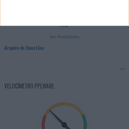
Sim
Não
Ver Resultados
Arquivo de Questões
PUB
VELOCÍMETRO PPLWARE