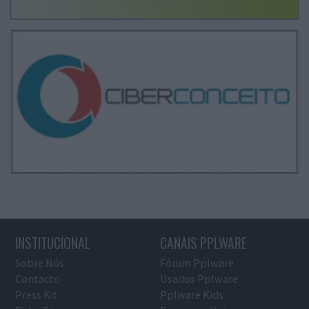
INSTITUCIONAL
CANAIS PPLWARE
Sobre Nós
Fórum Pplware
Contacto
Usados Pplware
Press Kit
Pplware Kids