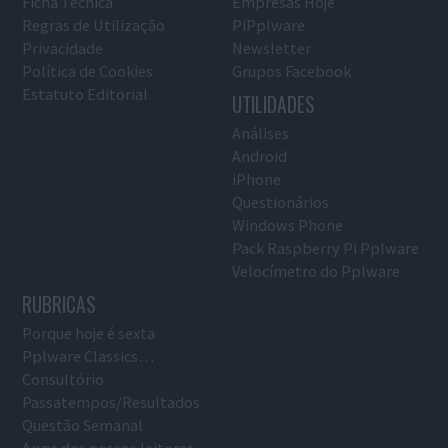
Ficha Técnica
Empresas Hoje
Regras de Utilização
PiPplware
Privacidade
Newsletter
Política de Cookies
Grupos Facebook
Estatuto Editorial
UTILIDADES
Análises
Android
iPhone
Questionários
Windows Phone
Pack Raspberry Pi Pplware
Velocímetro do Pplware
RUBRICAS
Porque hoje é sexta
Pplware Classics…
Consultório
Passatempos/Resultados
Questão Semanal
Apps dos nossos leitores