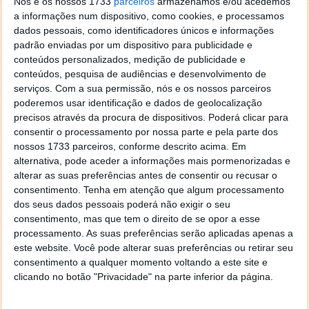
Nós e os nossos 1733
parceiros
armazenamos e/ou acedemos
Apesar de não estar a ter muita visibilidade, o
a informações num dispositivo, como cookies, e processamos
Android 15 continua a ser desenvolvido pela Google a
dados pessoais, como identificadores únicos e informações
um ritmo acelerado. A gigante das pesquisas tem um
padrão enviadas por um dispositivo para publicidade e
calendário bem definido e quer começar em breve a
conteúdos personalizados, medição de publicidade e
conteúdos, pesquisa de audiências e desenvolvimento de
mostrar o que prepara. Agora revelou a segunda
serviços.
Com a sua permissão, nós e os nossos parceiros
versão do Android 15 e nas muitas novidades surge
poderemos usar identificação e dados de geolocalização
finalmente a comunicação por satélite.
precisos através da procura de dispositivos. Poderá clicar para
consentir o processamento por nossa parte e pela parte dos
nossos 1733 parceiros, conforme descrito acima. Em
alternativa, pode aceder a informações mais pormenorizadas e
alterar as suas preferências antes de consentir ou recusar o
consentimento.
Tenha em atenção que algum processamento
dos seus dados pessoais poderá não exigir o seu
consentimento, mas que tem o direito de se opor a esse
processamento. As suas preferências serão aplicadas apenas a
este website. Você pode alterar suas preferências ou retirar seu
consentimento a qualquer momento voltando a este site e
clicando no botão "Privacidade" na parte inferior da página.