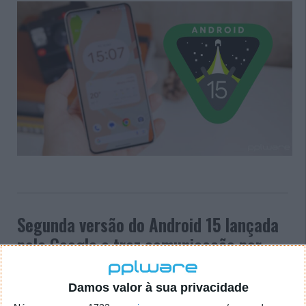
Segunda versão do Android 15 lançada
pela Google e traz comunicação por
satélite
Damos valor à sua privacidade
22 MAR 2024
·
ANDROID
COMENTAR