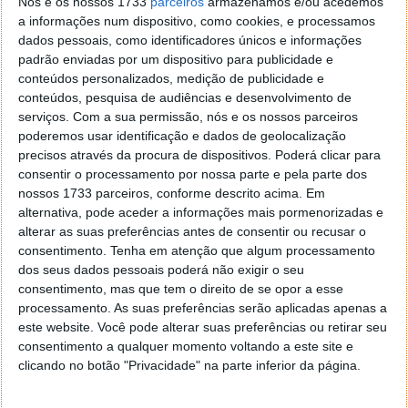
Nós e os nossos 1733
parceiros
armazenamos e/ou acedemos
Finlândia planeia construir o maior
a informações num dispositivo, como cookies, e processamos
armazenamento de energia térmica do
dados pessoais, como identificadores únicos e informações
padrão enviadas por um dispositivo para publicidade e
mundo
conteúdos personalizados, medição de publicidade e
conteúdos, pesquisa de audiências e desenvolvimento de
Finlândia planeia construir um armazenamento
serviços.
Com a sua permissão, nós e os nossos parceiros
sazonal de energia térmica em Vantaa, a quarta
poderemos usar identificação e dados de geolocalização
maior cidade do país, vizinha da capital Helsínquia.
precisos através da procura de dispositivos. Poderá clicar para
Quando estiver concluída, a instalação será a maior
consentir o processamento por nossa parte e pela parte dos
nossos 1733 parceiros, conforme descrito acima. Em
do mundo, segundo todos os padrões.
alternativa, pode aceder a informações mais pormenorizadas e
alterar as suas preferências antes de consentir ou recusar o
consentimento.
Tenha em atenção que algum processamento
dos seus dados pessoais poderá não exigir o seu
consentimento, mas que tem o direito de se opor a esse
processamento. As suas preferências serão aplicadas apenas a
este website. Você pode alterar suas preferências ou retirar seu
consentimento a qualquer momento voltando a este site e
clicando no botão "Privacidade" na parte inferior da página.