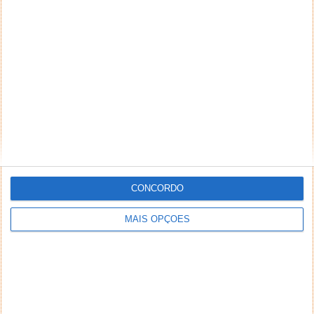
ARTIGO ANTERIOR
Microsoft Flight Simulator 2024 será lançado a 19 de
novembro
CONCORDO
MAIS OPÇÕES
DEIXE UM COMENTÁRIO
Comentário