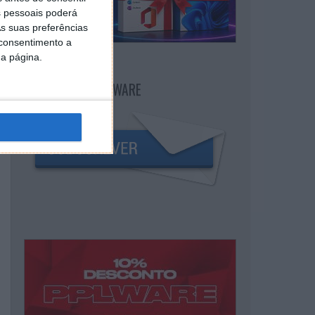
 pessoais poderá
s suas preferências
 consentimento a
da página.
NEWSLETTER PPLWARE