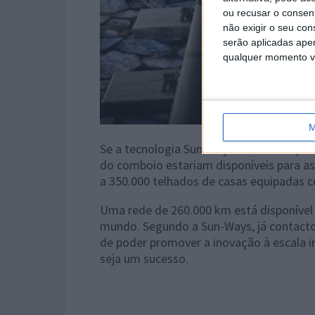
ou recusar o consen
não exigir o seu co
serão aplicadas apen
qualquer momento vol
M
Se a tecnologia Sun-Ways estivesse opera
do comboio estariam disponíveis para as
a 350.000 telhados de casas equipadas 
Uma rede de 260.000 km está disponível
mundo. Segundo a Sun-Ways, já contacto
de poder promover a inovação à escala i
seja um sucesso.