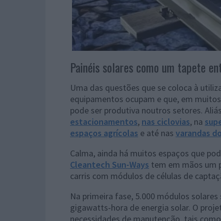
Painéis solares como um tapete ent
Uma das questões que se coloca à utiliz
equipamentos ocupam e que, em muitos c
pode ser produtiva noutros setores. Aliás
estacionamentos
,
nas ciclovias
, na
supe
espaços agrícolas
e até nas
varandas do
Calma, ainda há muitos espaços que pode
Cleantech Sun-Ways
tem em mãos um pr
carris com módulos de células de captaçã
Na primeira fase, 5.000 módulos solares
gigawatts-hora de energia solar. O proje
necessidades de manutenção, tais como a 