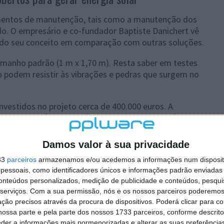
mentos de manutenção, tais como a manutenção dos
ido. O empresário e co-fundador Baptiste Danichert vê
 do seu conceito em comparação com outras soluções.
amanho padrão (1 m x 1,70 m). Resta saber em testes
 podem resistir às vibrações e pedras que surgem no
nvestidos no projeto cerca de 400.000 euros. A
ra a linha aérea ou será alimentada na rede elétrica.
Damos valor à sua privacidade
33
parceiros
armazenamos e/ou acedemos a informações num dispositi
essoais, como identificadores únicos e informações padrão enviadas 
conteúdos personalizados, medição de publicidade e conteúdos, pesqui
serviços.
Com a sua permissão, nós e os nossos parceiros poderemos 
ção precisos através da procura de dispositivos. Poderá clicar para co
ossa parte e pela parte dos nossos 1733 parceiros, conforme descrit
eder a informações mais pormenorizadas e alterar as suas preferência