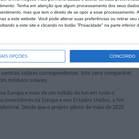
timento.
Tenha em atenção que algum processamento dos seus dados
nsentimento, mas que tem o direito de se opor a esse processamento. A
as a este website. Você pode alterar suas preferências ou retirar seu
tando a este site e clicando no botão "Privacidade" na parte inferior 
AIS OPÇÕES
CONCORDO
cional no mundo real, 7 milhões de km2 entre os carris
 centrais solares correspondentes. Isto seria comparável
com módulos solares.
 na Europa e mais de um milhão de km em todo o
u investidores na Europa e nos Estados Unidos, a fim
ndustrial. Desde que o projeto-piloto de maio de 2023