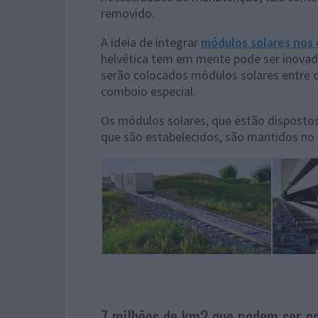
removido.
A ideia de integrar
módulos solares nos 
helvética tem em mente pode ser inovado
serão colocados módulos solares entre 
comboio especial.
Os módulos solares, que estão disposto
que são estabelecidos, são mantidos no
7 milhões de km2 que podem ser co