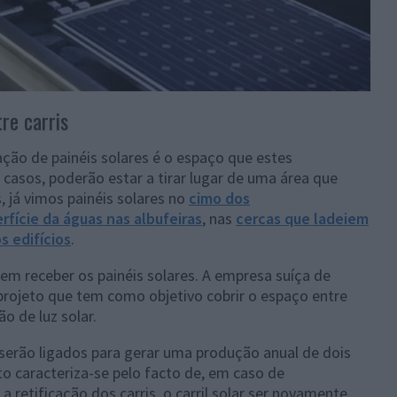
re carris
ação de painéis solares é o espaço que estes
asos, poderão estar a tirar lugar de uma área que
, já vimos painéis solares no
cimo dos
rfície da águas nas albufeiras
, nas
cercas que ladeiem
s edifícios
.
m receber os painéis solares. A empresa suíça de
ojeto que tem como objetivo cobrir o espaço entre
o de luz solar.
 serão ligados para gerar uma produção anual de dois
to caracteriza-se pelo facto de, em caso de
retificação dos carris, o carril solar ser novamente