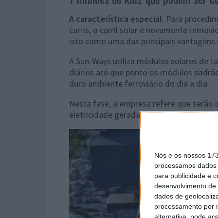
A característica especial
: Para procedi
carris, o carril solar é novamente remov
isto como uma das principais vantagens
A Sun-Ways utiliza módulos solares de t
diários até que ponto os módulos padrão
duro ambiente ferroviário do dia a dia.
Nesta fase, a empresa refere que serão i
eletricidade gerada ou irá diretamente pa
Nós e os nossos 17
processamos dados p
para publicidade e 
desenvolvimento de 
dados de geolocaliza
processamento por n
alternativa, pode ac