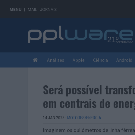
MENU
MAIL
JORNAIS
Análises
Apple
Ciência
Android
Será possível trans
em centrais de ener
14 JAN 2023
·
MOTORES/ENERGIA
Imaginem os quilómetros de linha férrea 