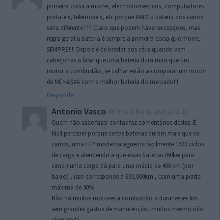
primeira coisa a morrer, electrodomesticos, computadores
portateis, telemoveis, etc porque RAIO a bateria dos carros
seria diferente??? Claro que podem haver excepçoes, mas
regra geral a bateria é sempre a primeira coisa que morre,
SEMPRE!!!! Depois é de bradar aos céus quando vem
cabeçorras a falar que uma bateria dura mais que um
motor a combustão, se calhar estão a comparar um motor
de ME>&$#A com a melhor bateria do mercado!!!
Responder
Antonio Vasco
9 de Julho de 2026 às 00:11
Quem não sabe fazer contas faz comentários destes. É
fácil perceber porque certas baterias duram mais que os
carros, uma LFP moderna aguenta facilmente 1500 ciclos
de carga e atendendo a que essas baterias (60kw para
cima ) uma carga dá para uma média de 400 km (por
baixo) , isso corresponde a 600,000km , com uma perda
máxima de 30%.
Não há muitos motores a combustão a durar esses km
sem grandes gastos de manutenção, muitos mesmo não
chegam lá.