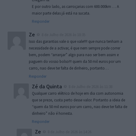
E por outro lado, as carroçarias com 600.000km … A
maior parte delas já está na sucata.
Responder
Ze
8 de Julho de 2026 às 10:35
Isso das garantias vale o que vale!!!! que nunca tenham a
necessidade de a activar, é que nem sempre pode correr
bem, podem “arranjar” algo para nao ser bem assim e
paguem do vosso bolso!!! quem da 50 mil euros por um
carro, nao deve ter falta de dinheiro, portanto…
Responder
Zé da Quinta
8 de Julho de 2026 às 11:38
Qualquer carro elétrico de hoje em dia com autonomia
que se preze, custa perto desse valor. Portanto a ideia de
“quem da 50 mil euros por um carro, nao deve ter falta de
dinheiro” não é honesta.
Responder
Ze
8 de Julho de 2026 às 14:26