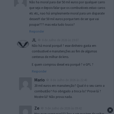
Não ha moral para dar 50 mil euros por qualquer carro
que seja e depois falar que os combustiveis estao caros
etc etc, nao há simplesmente moral para um disparate
desses!!! dar 50 mil euros porque tem de ser que vai
poupar??? mas esta tudo louco?
Responder
JL
8 de Julho de 2026 às 19:07
Não há moral porquê ? esse dinheiro gasta em
combustivel e manutenções ao fim de algumas
centenas de milhar de kms.
E quem comprou diesel era porquê ? e GPL ?
Responder
Mario
8 de Julho de 2026 às 22:40
20 mil euros em manutenção? Qual é o seu carro a
combustão? Foi obrigado a troca lo? Prove lá ?
Mostre lá? Não prova nada.
Ze
9 de Julho de 2026 às 09:42
Mas quer comparar??? Tou a ver que tem de voltar