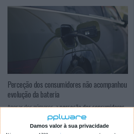
Perceção dos consumidores não acompanhou
evolução da bateria
Apesar dos números, a
perceção dos consumidores
não acompanhou esta evolução
. Um estudo da
AutoPacific, de 2025, revela que o receio de ter de
Damos valor à sua privacidade
substituir uma bateria cara continua a ser a principal