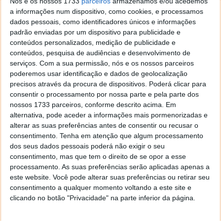
razão que afasta potenciais compradores dos
Nós e os nossos 1733
parceiros
armazenamos e/ou acedemos
elétricos.
a informações num dispositivo, como cookies, e processamos
dados pessoais, como identificadores únicos e informações
Ao The Wall Street Journal, Jessica Caldwell,
padrão enviadas por um dispositivo para publicidade e
responsável de
insights
da Edmunds, admitiu que
a
conteúdos personalizados, medição de publicidade e
desconfiança em torno das baterias continua bem
conteúdos, pesquisa de audiências e desenvolvimento de
serviços.
Com a sua permissão, nós e os nossos parceiros
enraizada
, apesar dos dados cada vez mais
poderemos usar identificação e dados de geolocalização
favoráveis.
precisos através da procura de dispositivos. Poderá clicar para
Nem tudo é perfeito: os hábitos de
consentir o processamento por nossa parte e pela parte dos
nossos 1733 parceiros, conforme descrito acima. Em
carregamento contam
alternativa, pode aceder a informações mais pormenorizadas e
alterar as suas preferências antes de consentir ou recusar o
Isto não significa que as baterias sejam imunes ao
consentimento.
Tenha em atenção que algum processamento
dos seus dados pessoais poderá não exigir o seu
desgaste. O
uso frequente de carregamento rápido
consentimento, mas que tem o direito de se opor a esse
DC acelera a degradação
, quando comparado com
processamento. As suas preferências serão aplicadas apenas a
carregamentos mais lentos.
este website. Você pode alterar suas preferências ou retirar seu
consentimento a qualquer momento voltando a este site e
Segundo dados da Geotab, os veículos carregados
clicando no botão "Privacidade" na parte inferior da página.
frequentemente a alta potência retêm
cerca de
89,7%
da capacidade original ao fim de alguns anos,