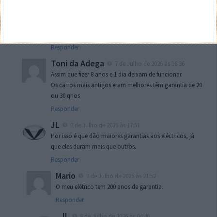
Já para o “resto” geralmente são 2 anos, algumas marcas
dão até 7 anos.
Ou seja a bateria de tração até é o que tem maior
garantia num carro
Responder
Toni da Adega
7 de Julho de 2026 às 16:36
Assim que fizer 8 anos e 1 dia deixam de funcionar.
Os carros mais antigos eram melhores têm garantia de 20
ou 30 qnos
Responder
JL
7 de Julho de 2026 às 17:51
Por isso é que dão maiores garantias aos eléctricos, já
que eles duram mais que outros.
Responder
Mario
7 de Julho de 2026 às 21:52
O meu elétrico tem 200 anos de garantia.
Responder
JL
8 de Julho de 2026 às 04:46