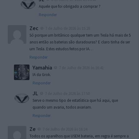
Aquele que foi obrigado a comprar ?
Responder
Zec
7 de Julho de 2026 às 15:28
Só porque um britânico qualquer tem um Tesla há mais de 5
anos então as baterias são duradouras? E claro tinha de ser
um Tesla. Estes estudos feitos por IA…
Responder
Yamahia
7 de Julho de 2026 às 16:41
IA da Grok.
Responder
JL
7 de Julho de 2026 às 17:50
Serve o mesmo tipo de estatística que há aqui, que
quando um avaria, todos avariam.
Responder
Ze
7 de Julho de 2026 às 16:24
Todos os aparelhos que USEM bateria, em regra é sempre a