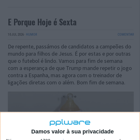
E Porque Hoje é Sexta
10 JUL 2026
·
HUMOR
COMENTAR
De repente, passámos de candidatos a campeões do
mundo para filhos de Jesus. É por estas e por outras
que o futebol é lindo. Vamos para fim de semana
com a esperança de que Trump mande repetir o jogo
contra a Espanha, mas agora com o treinador de
ligações diretas com o além. Bom fim de semana.
Damos valor à sua privacidade