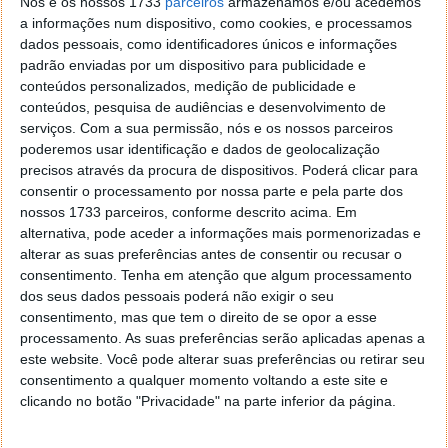
Nós e os nossos 1733
parceiros
armazenamos e/ou acedemos
a informações num dispositivo, como cookies, e processamos
dados pessoais, como identificadores únicos e informações
padrão enviadas por um dispositivo para publicidade e
conteúdos personalizados, medição de publicidade e
conteúdos, pesquisa de audiências e desenvolvimento de
serviços.
Com a sua permissão, nós e os nossos parceiros
poderemos usar identificação e dados de geolocalização
E Porque Hoje é Sexta
precisos através da procura de dispositivos. Poderá clicar para
consentir o processamento por nossa parte e pela parte dos
nossos 1733 parceiros, conforme descrito acima. Em
03 JUL 2026
·
HUMOR
2 COMENTÁRIOS
alternativa, pode aceder a informações mais pormenorizadas e
Já está tudo a arder pelo país fora. A natureza… não
alterar as suas preferências antes de consentir ou recusar o
pode ver uma palha seca, um arbusto mais
consentimento.
Tenha em atenção que algum processamento
desidratado que trata de iniciar uma ignição e
dos seus dados pessoais poderá não exigir o seu
provocar um incêndio… venham daí esses presentes!
consentimento, mas que tem o direito de se opor a esse
processamento. As suas preferências serão aplicadas apenas a
este website. Você pode alterar suas preferências ou retirar seu
consentimento a qualquer momento voltando a este site e
clicando no botão "Privacidade" na parte inferior da página.