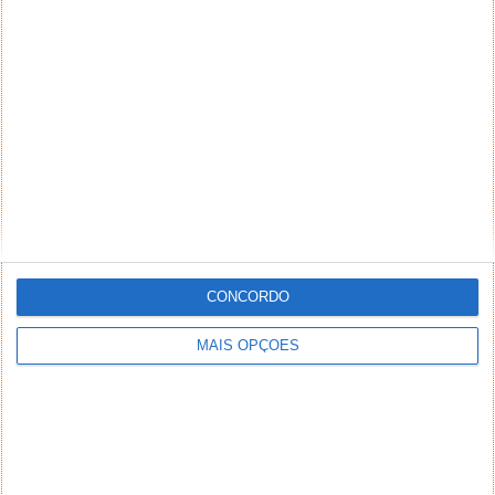
Há empresas que sempre conhecemos mas que,
com o passar do tempo, não percebemos que tipo
de estratégia tomam, quem...
Fabricantes de computadores
nipónicos podem fundir-se
05 DEZ 2015
·
NOTÍCIAS
27 COMENTÁRIOS
CONCORDO
MAIS OPÇÕES