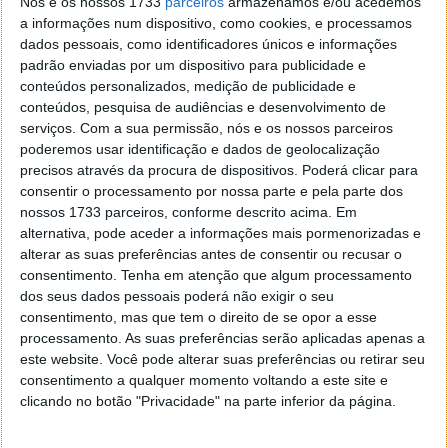
Nós e os nossos 1733
parceiros
armazenamos e/ou acedemos
parte das pessoas. E as mais recentes informações
a informações num dispositivo, como cookies, e processamos
confirmam o que todos já esperavamos: a venda de
dados pessoais, como identificadores únicos e informações
discos HDD continua a cair e a Toshiba é a marca
padrão enviadas por um dispositivo para publicidade e
mais afetada, podendo vir a desistir de lançar novos
conteúdos personalizados, medição de publicidade e
modelos para o mercado.
conteúdos, pesquisa de audiências e desenvolvimento de
serviços.
Com a sua permissão, nós e os nossos parceiros
poderemos usar identificação e dados de geolocalização
precisos através da procura de dispositivos. Poderá clicar para
consentir o processamento por nossa parte e pela parte dos
nossos 1733 parceiros, conforme descrito acima. Em
alternativa, pode aceder a informações mais pormenorizadas e
alterar as suas preferências antes de consentir ou recusar o
consentimento.
Tenha em atenção que algum processamento
dos seus dados pessoais poderá não exigir o seu
consentimento, mas que tem o direito de se opor a esse
processamento. As suas preferências serão aplicadas apenas a
este website. Você pode alterar suas preferências ou retirar seu
consentimento a qualquer momento voltando a este site e
clicando no botão "Privacidade" na parte inferior da página.