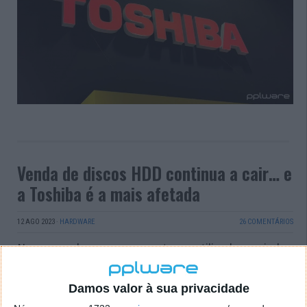
Venda de discos HDD continua a cair… e
a Toshiba é a mais afetada
12 AGO 2023
·
HARDWARE
26 COMENTÁRIOS
No campo do armazenamento, os utilizadores ainda
continuam a conviver diretamente com discos
rígidos, os HDD, e com os SSDs. Mas a verdade é que
Damos valor à sua privacidade
estes últimos têm sido a escolha preferida da maior