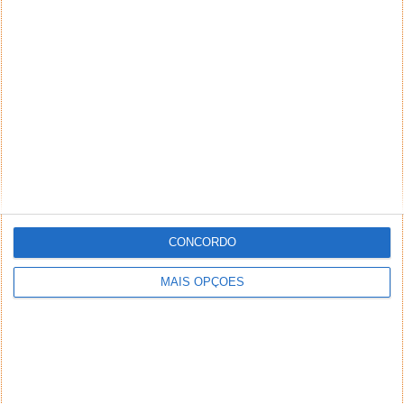
para 70 milhões de euros
24 FEV 2023
·
INTERNET
9 COMENTÁRIOS
CONCORDO
MAIS OPÇÕES
A Autoridade da Concorrência (AdC) impôs à MEO –
Serviços de Comunicações e Multimédia, S.A. (MEO),
em 2020, uma coima...