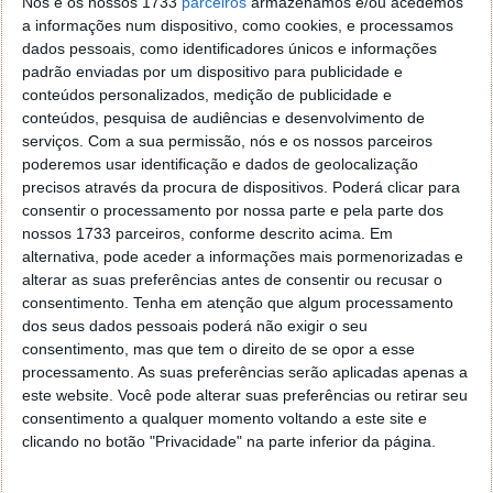
Nós e os nossos 1733
parceiros
armazenamos e/ou acedemos
a informações num dispositivo, como cookies, e processamos
dados pessoais, como identificadores únicos e informações
padrão enviadas por um dispositivo para publicidade e
conteúdos personalizados, medição de publicidade e
conteúdos, pesquisa de audiências e desenvolvimento de
serviços.
Com a sua permissão, nós e os nossos parceiros
poderemos usar identificação e dados de geolocalização
precisos através da procura de dispositivos. Poderá clicar para
consentir o processamento por nossa parte e pela parte dos
ANACOM aplica coima de mais de 356
nossos 1733 parceiros, conforme descrito acima. Em
alternativa, pode aceder a informações mais pormenorizadas e
mil euros à NOWO
alterar as suas preferências antes de consentir ou recusar o
consentimento.
Tenha em atenção que algum processamento
04 FEV 2025
·
NOTÍCIAS
18 COMENTÁRIOS
dos seus dados pessoais poderá não exigir o seu
consentimento, mas que tem o direito de se opor a esse
A ANACOM voltou a aplicar uma super coima a uma
processamento. As suas preferências serão aplicadas apenas a
operadora, desta vez à NOWO. De relembrar que a
este website. Você pode alterar suas preferências ou retirar seu
NOWO foi adquirida pela operadora romena DIGI.
consentimento a qualquer momento voltando a este site e
Conheça as razões da aplicação desta pesada coima.
clicando no botão "Privacidade" na parte inferior da página.