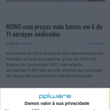
NOWO com preços mais baixos em 6 de
11 serviços analisados
01 MAR 2025
·
INTERNET
4 COMENTÁRIOS
Em janeiro de 2025, os preços das telecomunicações,
medidos através do respetivo grupo do Índice de
Preços do Consumidor (IPC) Link externo.,
diminuíram 0,2% face ao mês anterior em resultado
de alterações ocorridas em ofertas em pacote.
Damos valor à sua privacidade