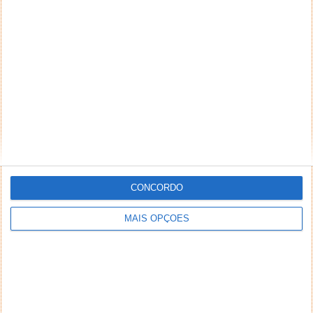
Tem uma empresa? Tal como referimos
anteriormente, apesar de o Orçamento de Estado
de 2022 ter sido chumbado, o Governo...
União Europeia quer que os serviços de
mensagens conversem uns com os
outros
CONCORDO
24 NOV 2021
·
INTERNET
31 COMENTÁRIOS
MAIS OPÇÕES