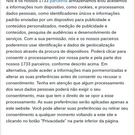
Nós e os nossos 1733
parceiros
armazenamos e/ou acedemos
de IA, o qual competirá com os das rivais Microsoft e
a informações num dispositivo, como cookies, e processamos
Google, sendo que um dos objetivos é ter cada vez
dados pessoais, como identificadores únicos e informações
mais empresas IA.
padrão enviadas por um dispositivo para publicidade e
conteúdos personalizados, medição de publicidade e
conteúdos, pesquisa de audiências e desenvolvimento de
serviços.
Com a sua permissão, nós e os nossos parceiros
poderemos usar identificação e dados de geolocalização
precisos através da procura de dispositivos. Poderá clicar para
consentir o processamento por nossa parte e pela parte dos
nossos 1733 parceiros, conforme descrito acima. Em
alternativa, pode aceder a informações mais pormenorizadas e
alterar as suas preferências antes de consentir ou recusar o
consentimento.
Tenha em atenção que algum processamento
dos seus dados pessoais poderá não exigir o seu
consentimento, mas que tem o direito de se opor a esse
processamento. As suas preferências serão aplicadas apenas a
este website. Você pode alterar suas preferências ou retirar seu
consentimento a qualquer momento voltando a este site e
clicando no botão "Privacidade" na parte inferior da página.
Estas empresas não perderam tempo e