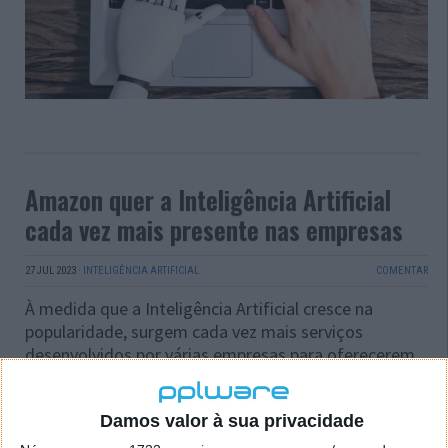
Amazon quer a Inteligência Artificial
cada vez mais presente nas empresas
27 JUL 2023
·
INTELIGÊNCIA ARTIFICIAL
COMENTAR
À medida que a Inteligência Artificial cresce na
popularidade, surgem cada vez mais serviços
desenvolvidos por várias empresas para oferecerem
aos utilizadores a melhor experiência possível. E a
Amazon também não quis ficar apenas a ver, pois as
Damos valor à sua privacidade
notícias recentes indicam que a gigante tecnológica
levou milhares de clientes a testarem o seu serviço