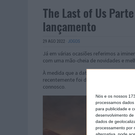
The Last of Us Parte
lançamento
29 AGO 2022
·
JOGOS
Já em várias ocasiões referimos a iminen
com uma mão-cheia de novidades e melh
À medida que a data de lançamento se a
recentemente foi disponibilizado um nov
connosco.
Nós e os nossos 17
processamos dados p
para publicidade e 
desenvolvimento de 
dados de geolocaliza
processamento por n
alternativa, pode ac