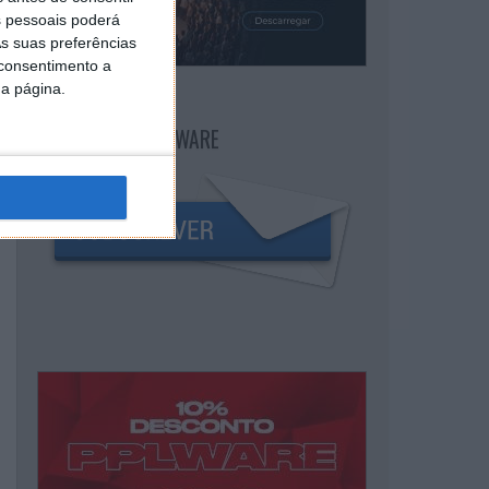
 pessoais poderá
s suas preferências
 consentimento a
da página.
NEWSLETTER PPLWARE