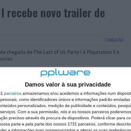
 I recebe novo trailer de
COMENTAR
te chegada de The Last of Us Parte I à Playstation 5 e
orias.
proxima, a Sony vai revelando mais novidades e
o trailer de lançamento para o jogo. Venham vê-lo
Damos valor à sua privacidade
31
parceiros
armazenamos e/ou acedemos a informações num dispositi
essoais, como identificadores únicos e informações padrão enviadas 
conteúdos personalizados, medição de publicidade e conteúdos, pesqui
serviços.
Com a sua permissão, nós e os nossos parceiros poderemos 
ção precisos através da procura de dispositivos. Poderá clicar para co
ossa parte e pela parte dos nossos 1731 parceiros, conforme descrit
eder a informações mais pormenorizadas e alterar as suas preferência