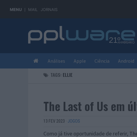
MENU
MAIL
JORNAIS
Análises
Apple
Ciência
Android
TAGS:
ELLIE
The Last of Us em ú
13 FEV 2023
·
JOGOS
Como já tive oportunidade de referir, Th