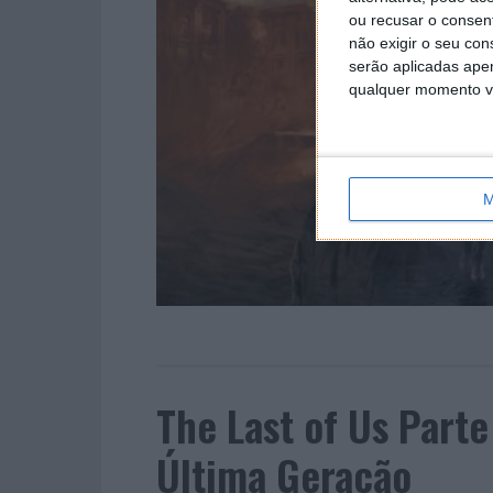
ou recusar o consen
não exigir o seu co
serão aplicadas apen
qualquer momento vol
M
The Last of Us Parte
Última Geração