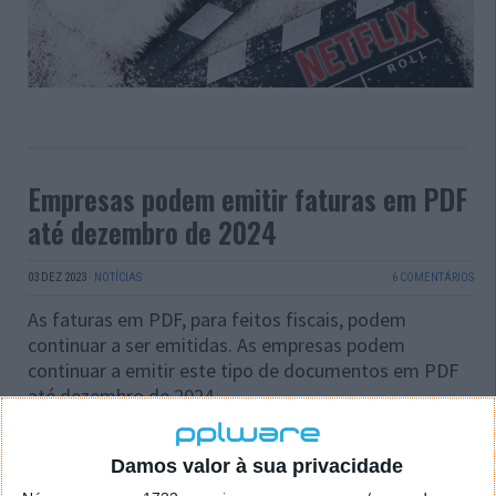
Empresas podem emitir faturas em PDF
até dezembro de 2024
03 DEZ 2023
·
NOTÍCIAS
6 COMENTÁRIOS
As faturas em PDF, para feitos fiscais, podem
continuar a ser emitidas. As empresas podem
continuar a emitir este tipo de documentos em PDF
até dezembro de 2024.
Damos valor à sua privacidade