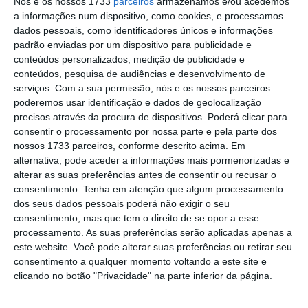
Nós e os nossos 1733
parceiros
armazenamos e/ou acedemos
a informações num dispositivo, como cookies, e processamos
dados pessoais, como identificadores únicos e informações
padrão enviadas por um dispositivo para publicidade e
conteúdos personalizados, medição de publicidade e
conteúdos, pesquisa de audiências e desenvolvimento de
serviços.
Com a sua permissão, nós e os nossos parceiros
poderemos usar identificação e dados de geolocalização
precisos através da procura de dispositivos. Poderá clicar para
consentir o processamento por nossa parte e pela parte dos
nossos 1733 parceiros, conforme descrito acima. Em
alternativa, pode aceder a informações mais pormenorizadas e
alterar as suas preferências antes de consentir ou recusar o
Estas são as estreias de filmes e séries
consentimento.
Tenha em atenção que algum processamento
na Netflix para dezembro
dos seus dados pessoais poderá não exigir o seu
consentimento, mas que tem o direito de se opor a esse
processamento. As suas preferências serão aplicadas apenas a
02 DEZ 2022
·
CINEMA
1 COMENTÁRIO
este website. Você pode alterar suas preferências ou retirar seu
E assim, como que num piscar de olhos, estamos
consentimento a qualquer momento voltando a este site e
oficialmente no mês de Natal. Esta é uma das mais
clicando no botão "Privacidade" na parte inferior da página.
esperadas alturas do ano por muitas pessoas,
embora o espírito já esteja implementado em muitas