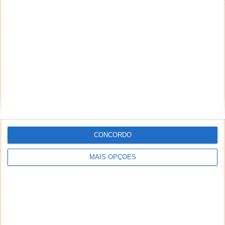
O Natal está quase a chegar e as empresas
começam a anunciar algumas ofertas para os seus
clientes. Se há...
Videojogos: o que reserva o mês de
Dezembro 2016
01 DEZ 2016
·
JOGOS
4 COMENTÁRIOS
CONCORDO
MAIS OPÇÕES