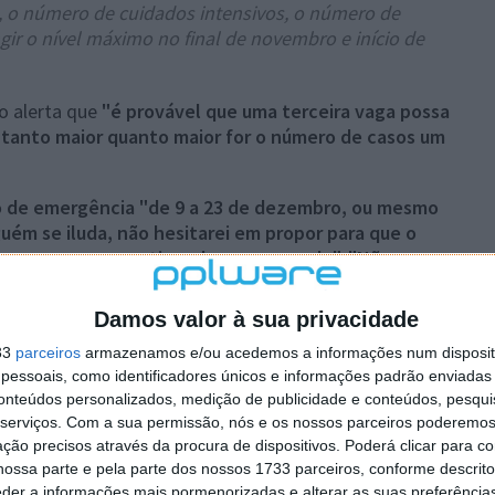
 o número de cuidados intensivos, o número de
gir o nível máximo no final de novembro e início de
o alerta que
"é provável que uma terceira vaga possa
rá tanto maior quanto maior for o número de casos um
 de emergência "de 9 a 23 de dezembro, ou mesmo
uém se iluda, não hesitarei em propor para que o
ra aprovar o que tiver de ser aprovado".
"Não
Damos valor à sua privacidade
Sousa pede também que os julgamentos se façam apenas
omento haverá, nomeadamente momentos eleitorais"
33
parceiros
armazenamos e/ou acedemos a informações num dispositi
essoais, como identificadores únicos e informações padrão enviadas 
conteúdos personalizados, medição de publicidade e conteúdos, pesqui
serviços.
Com a sua permissão, nós e os nossos parceiros poderemos 
ção precisos através da procura de dispositivos. Poderá clicar para co
ossa parte e pela parte dos nossos 1733 parceiros, conforme descrit
eder a informações mais pormenorizadas e alterar as suas preferência