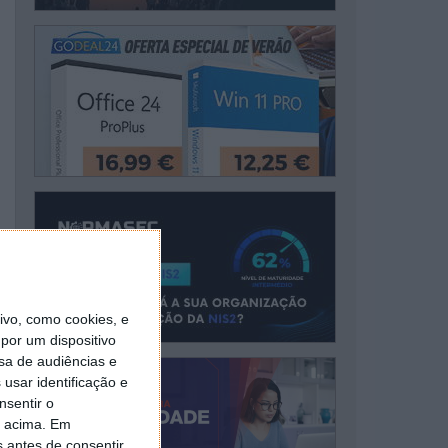
vo, como cookies, e
por um dispositivo
sa de audiências e
usar identificação e
nsentir o
o acima. Em
s antes de consentir