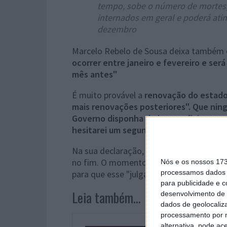
tempo, sobe o número de mortes,
internados em geral e poderá atin
dezembro
Marcelo Rebelo de Sousa deixa também 
ocorrer entre janeiro e fevereiro e se
mês antes"
É muito provável a
renovação do estado
mais renovações posteriores".
Que ning
Governo disponha de base suficiente pa
hesitarei um segundo" em fazê-lo.
Na sua declaração, Marcelo Rebelo de 
no fim. O momento é de união e
outro m
Nós e os nossos 17
para que esse "julgamento" seja feito.
processamos dados p
para publicidade e 
Leia também...
desenvolvimento de 
dados de geolocaliza
processamento por n
alternativa, pode ac