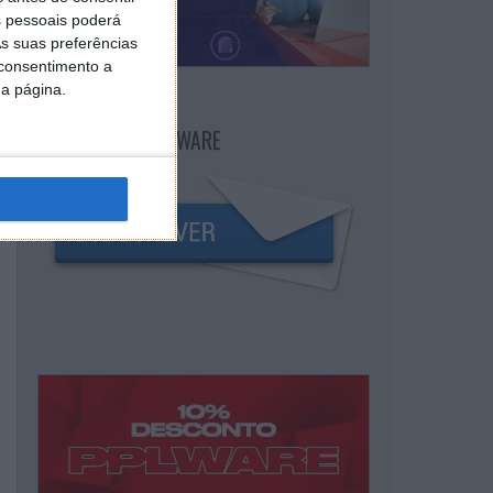
 pessoais poderá
s suas preferências
 consentimento a
da página.
NEWSLETTER PPLWARE