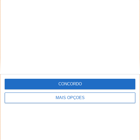
Um gamer sem objetivos e os seus dois amigos dão
por si numa versão paralela de Tóquio, onde são
obrigados a competir em vários jogos sádicos para
sobreviver.
A segunda temporada desta curiosa série original
CONCORDO
Netflix tem estreia marcada para dia 22 de
dezembro.
MAIS OPÇÕES
Alice in Borderland