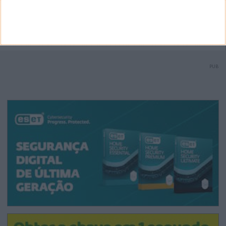
seu autor (nome completo e endereço válido de
email) também poderão ser excluídos.
PUB