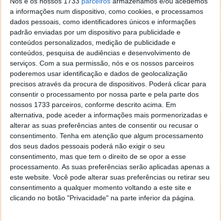
Nós e os nossos 1733
parceiros
armazenamos e/ou acedemos
a informações num dispositivo, como cookies, e processamos
dados pessoais, como identificadores únicos e informações
Encurralada num casamento infeliz, a aristocrata
padrão enviadas por um dispositivo para publicidade e
Lady Chatterley envolve-se num caso escaldante com
conteúdos personalizados, medição de publicidade e
o guarda de caça do marido, por quem se apaixona
conteúdos, pesquisa de audiências e desenvolvimento de
perdidamente.
serviços.
Com a sua permissão, nós e os nossos parceiros
poderemos usar identificação e dados de geolocalização
Também pode ver este filme no dia 2 de dezembro.
precisos através da procura de dispositivos. Poderá clicar para
consentir o processamento por nossa parte e pela parte dos
O Amante de Lady Chatterley
nossos 1733 parceiros, conforme descrito acima. Em
alternativa, pode aceder a informações mais pormenorizadas e
alterar as suas preferências antes de consentir ou recusar o
consentimento.
Tenha em atenção que algum processamento
dos seus dados pessoais poderá não exigir o seu
Dia 2 - As Inseparáveis T2 Parte 1
consentimento, mas que tem o direito de se opor a esse
processamento. As suas preferências serão aplicadas apenas a
este website. Você pode alterar suas preferências ou retirar seu
consentimento a qualquer momento voltando a este site e
clicando no botão "Privacidade" na parte inferior da página.