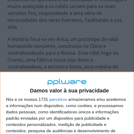
muito avançada e os robôs servem para os mais
variados fins, respondendo a uma série de
necessidades dos seres humanos, facilitando a sua
vida.
A história foca-se em Arisa, um protótipo de robô
humanoide senciente, construído na China e
contrabandeado para a Rússia. Este robô foge da
Cronos, uma fábrica russa cujo dono a
contrabandeou, e encontra Sonia, uma menina de
cinco anos, sentindo-se parte da sua família.
Num contexto que pode até ser assustador,
Damos valor à sua privacidade
considerando que Arisa é uma máquina, descobrimos
que ela não é, apenas, capaz de tomar decisões por
Nós e os nossos 1731
parceiros
armazenamos e/ou acedemos
si, como é capaz, também, de entender as emoções
a informações num dispositivo, como cookies, e processamos
dados pessoais, como identificadores únicos e informações
humanas.
padrão enviadas por um dispositivo para publicidade e
conteúdos personalizados, medição de publicidade e
conteúdos, pesquisa de audiências e desenvolvimento de