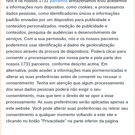
Nós e os nossos 1731
parceiros
armazenamos e/ou acedemos
a ser descoberto de forma lenta. Todos os que têm
a informações num dispositivo, como cookies, e processamos
acesso a esta primeira versão estão a procurar as
dados pessoais, como identificadores únicos e informações
novidades e a revelá-las. A mais recente descoberta
padrão enviadas por um dispositivo para publicidade e
mostrou que o Android 15 vai esconder os códigos
conteúdos personalizados, medição de publicidade e
mais sensíveis para estar mais protegido.
conteúdos, pesquisa de audiências e desenvolvimento de
serviços.
Com a sua permissão, nós e os nossos parceiros
poderemos usar identificação e dados de geolocalização
precisos através da procura de dispositivos. Poderá clicar para
consentir o processamento por nossa parte e pela parte dos
nossos 1731 parceiros, conforme descrito acima. Em
alternativa, pode aceder a informações mais pormenorizadas e
alterar as suas preferências antes de consentir ou recusar o
consentimento.
Tenha em atenção que algum processamento
dos seus dados pessoais poderá não exigir o seu
consentimento, mas que tem o direito de se opor a esse
processamento. As suas preferências serão aplicadas apenas a
este website. Você pode alterar suas preferências ou retirar seu
consentimento a qualquer momento voltando a este site e
clicando no botão "Privacidade" na parte inferior da página.