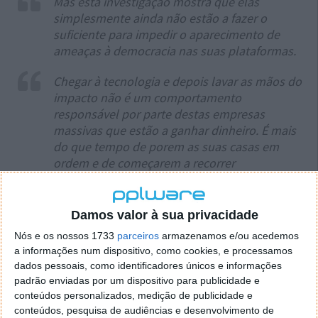
Mas esta investigação mostra que elas
simplesmente ainda não estão a fazer o
suficiente para impedir o aparecimento de
ameaças à democracia nas suas plataformas.
Chegar à tecnologia e depois lavar as mãos do
impacto não é um comportamento
responsável por parte destas empresas
massivas que estão a ganhar dinheiro. É mais
do que tempo de porem as suas casas em
ordem e de começarem a recorrer
devidamente à deteção e prevenção da
desinformação, antes que seja demasiado
tarde.
Damos valor à sua privacidade
Nós e os nossos 1733
parceiros
armazenamos e/ou acedemos
Afirmou Lloyd, garantindo que "a nossa democracia
a informações num dispositivo, como cookies, e processamos
repousa na sua vontade de agir".
dados pessoais, como identificadores únicos e informações
padrão enviadas por um dispositivo para publicidade e
conteúdos personalizados, medição de publicidade e
conteúdos, pesquisa de audiências e desenvolvimento de
Leia também: