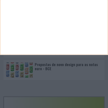
Nano Banana 2 chegou ao Google Earth para criar
imagens realistas com IA
Google Pixel 11 Pro - The Next Obvious
Move
Propostas de novo design para as notas
euro - BCE