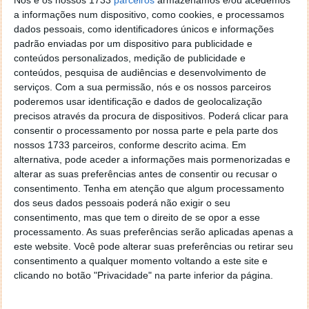
Nós e os nossos 1733
parceiros
armazenamos e/ou acedemos
York Times
, explicando que o acordo garantirá que os
a informações num dispositivo, como cookies, e processamos
segmentos operados pelos EUA e aqueles
dados pessoais, como identificadores únicos e informações
assegurados pela Rússia da ISS nunca ficarão sem
padrão enviadas por um dispositivo para publicidade e
tripulação em caso de emergências, como voos
conteúdos personalizados, medição de publicidade e
cancelados.
conteúdos, pesquisa de audiências e desenvolvimento de
serviços.
Com a sua permissão, nós e os nossos parceiros
Previsivelmente, os primeiros voos ao abrigo deste
poderemos usar identificação e dados de geolocalização
acordo terão lugar em setembro, com a cosmonauta
precisos através da procura de dispositivos. Poderá clicar para
Anna Kikina a ser a primeira a voar na Crew Dragon.
consentir o processamento por nossa parte e pela parte dos
nossos 1733 parceiros, conforme descrito acima. Em
Além dela, voarão até ao espaço Nicole Mann e Josh
alternativa, pode aceder a informações mais pormenorizadas e
Cassada da NASA e Koichi Wakata do Japão. Fazendo
alterar as suas preferências antes de consentir ou recusar o
jus ao acordo, o astronauta da NASA Frank Rubio irá
consentimento.
Tenha em atenção que algum processamento
para a ISS a bordo da Soyuz.
dos seus dados pessoais poderá não exigir o seu
consentimento, mas que tem o direito de se opor a esse
processamento. As suas preferências serão aplicadas apenas a
este website. Você pode alterar suas preferências ou retirar seu
Leia também:
consentimento a qualquer momento voltando a este site e
clicando no botão "Privacidade" na parte inferior da página.