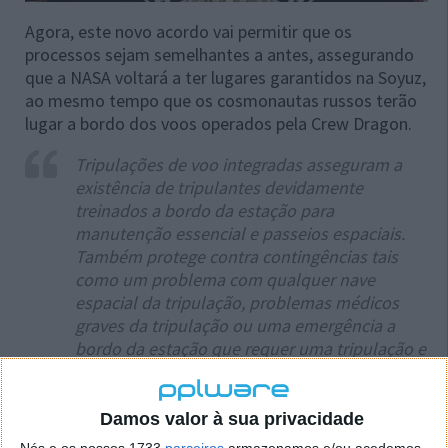
Agora, este novo acordo vai permitir que os
processos sejam semelhantes a antes, assegurando
que a NASA voltará a ter lugares garantidos na Soyuz,
ao mesmo tempo que os cosmonautas russos terão
lugar a bordo dos voos operados pela Crew Dragon.
Tripulações de voo integradas asseguram a
existência de tripulantes devidamente
treinados a bordo da estação para
manutenção essencial e passeios espaciais.
Também protege contra contingências tais
como um problema com qualquer nave
espacial da tripulação, problemas médicos
graves da tripulação ou uma emergência a
bordo da estação que requer uma tripulação e
o veículo que lhes é atribuído para regressar à
Terra mais cedo do que o planeado.
Damos valor à sua privacidade
Esclareceu a NASA, numa declaração ao
The New