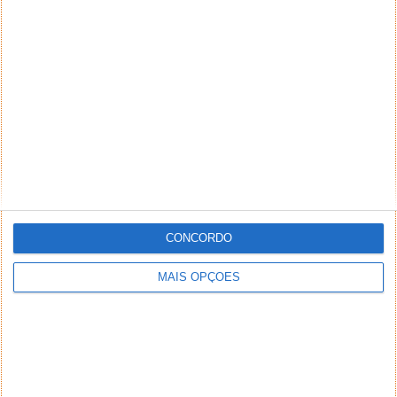
redes sociais tanto nos perfis pessoais como nas
páginas de fãs, sendo...
Como fazer anúncios eficazes no
Facebook? – Parte 2
08 NOV 2013
·
REDES SOCIAIS
6 COMENTÁRIOS
CONCORDO
MAIS OPÇÕES
Tipos de anúncios e criação de campanhas Este é já
o segundo artigo desta rubrica. Se ainda não leu o...