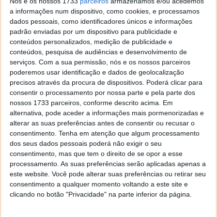
Nós e os nossos 1733
parceiros
armazenamos e/ou acedemos
a informações num dispositivo, como cookies, e processamos
dados pessoais, como identificadores únicos e informações
WhatsApp tem uma falha de segurança
padrão enviadas por um dispositivo para publicidade e
que pode revelar muito sobre o
conteúdos personalizados, medição de publicidade e
conteúdos, pesquisa de audiências e desenvolvimento de
utilizador
serviços.
Com a sua permissão, nós e os nossos parceiros
poderemos usar identificação e dados de geolocalização
10 ABR 2021
·
INTERNET
COMENTAR
precisos através da procura de dispositivos. Poderá clicar para
consentir o processamento por nossa parte e pela parte dos
Uma das maiores preocupações dos utilizadores do
nossos 1733 parceiros, conforme descrito acima. Em
WhatsApp está na sua segurança. Tudo aponta para
alternativa, pode aceder a informações mais pormenorizadas e
que mesmo com algumas camadas de segurança
alterar as suas preferências antes de consentir ou recusar o
aplicadas, as mensagens podem ser lidas de forma
consentimento.
Tenha em atenção que algum processamento
central, mesmo com todas as informações do
dos seus dados pessoais poderá não exigir o seu
Facebook.
consentimento, mas que tem o direito de se opor a esse
processamento. As suas preferências serão aplicadas apenas a
Claro que a somar a isso existem bugs e falhas, que
este website. Você pode alterar suas preferências ou retirar seu
consentimento a qualquer momento voltando a este site e
colocam em causa os dados dos utilizadores. Um
clicando no botão "Privacidade" na parte inferior da página.
novo problema foi agora descoberto, que coloca à
vista dos contactos bloqueados alguma informação