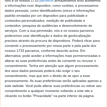
Nós e os nossos 1733
parceiros
armazenamos e/ou acedemos
a informações num dispositivo, como cookies, e processamos
dados pessoais, como identificadores únicos e informações
padrão enviadas por um dispositivo para publicidade e
conteúdos personalizados, medição de publicidade e
conteúdos, pesquisa de audiências e desenvolvimento de
serviços.
Com a sua permissão, nós e os nossos parceiros
poderemos usar identificação e dados de geolocalização
precisos através da procura de dispositivos. Poderá clicar para
consentir o processamento por nossa parte e pela parte dos
nossos 1733 parceiros, conforme descrito acima. Em
alternativa, pode aceder a informações mais pormenorizadas e
alterar as suas preferências antes de consentir ou recusar o
consentimento.
Tenha em atenção que algum processamento
dos seus dados pessoais poderá não exigir o seu
consentimento, mas que tem o direito de se opor a esse
processamento. As suas preferências serão aplicadas apenas a
Como funciona o sistema “Call of Duty”
este website. Você pode alterar suas preferências ou retirar seu
que a Ucrânia criou para recompensar
consentimento a qualquer momento voltando a este site e
clicando no botão "Privacidade" na parte inferior da página.
soldados