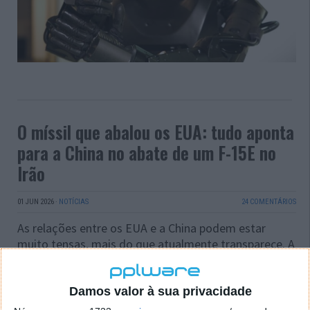
O míssil que abalou os EUA: tudo aponta
para a China no abate de um F-15E no
Irão
01 JUN 2026
·
NOTÍCIAS
24 COMENTÁRIOS
As relações entre os EUA e a China podem estar
muito tensas, mais do que atualmente transparece. A
verdade é que o abate de um caça norte-americano
F-15E Strike Eagle sobre território iraniano continua a
gerar ondas de choque em Washington. Este ataque
Damos valor à sua privacidade
poderá ter “mão” chinesa!