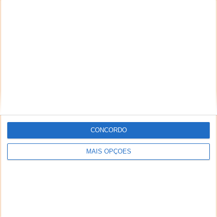
Não é só no setor energético que se sente o impacto
da guerra no Irão. Agora, até produtos básicos
como...
Ucrânia derruba drones russos… com
Wi-Fi e um hotel a 500 km
CONCORDO
21 ABR 2026
·
NOTÍCIAS
4 COMENTÁRIOS
MAIS OPÇÕES