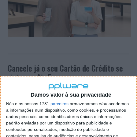
Cancele já o seu Cartão de Crédito se
viajou na Air Europa
10 OUT 2023
·
NOTÍCIAS
12 COMENTÁRIOS
Damos valor à sua privacidade
A companhia aérea Air Europa foi a mais recente
Nós e os nossos 1731
parceiros
armazenamos e/ou acedemos
vítima de um ciberataque. Por precaução, a empresa
a informações num dispositivo, como cookies, e processamos
está a pedir aos seus clientes que cancelem os
dados pessoais, como identificadores únicos e informações
cartões de crédito que utilizam no pagamento das
padrão enviadas por um dispositivo para publicidade e
viagens.
conteúdos personalizados, medição de publicidade e
conteúdos, pesquisa de audiências e desenvolvimento de