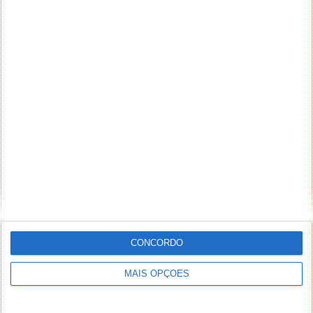
Como é que se falsifica um cartão de
crédito?
06 FEV 2009
·
NOTÍCIAS
19 COMENTÁRIOS
CONCORDO
MAIS OPÇÕES
A polícia norte-americana explica! É uma das formas