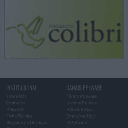
INSTITUCIONAL
CANAIS PPLWARE
Sobre Nós
Fórum Pplware
Contacto
Usados Pplware
Press Kit
Pplware Kids
Ficha Técnica
Empresas Hoje
Regras de Utilização
PiPplware