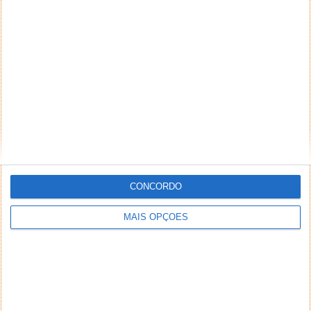
Há muito que a morte do Flash é pedida pelos
utilizadores e até por quem cria sites para a
Internet....
Agora é a Google que usa o Chrome
para combater o Edge da Microsoft
CONCORDO
06 JUN 2020
·
BROWSERS
14 COMENTÁRIOS
MAIS OPÇÕES