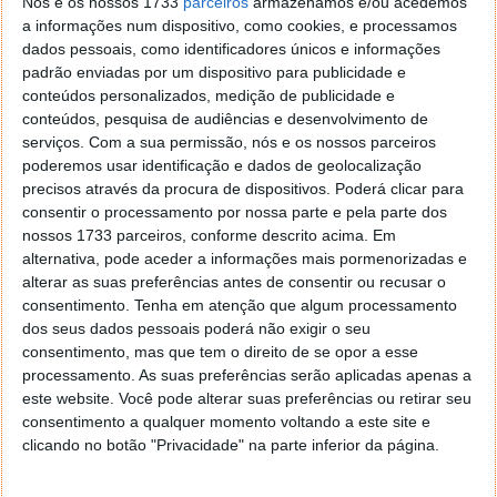
Nós e os nossos 1733
parceiros
armazenamos e/ou acedemos
a informações num dispositivo, como cookies, e processamos
dados pessoais, como identificadores únicos e informações
Internet vai parar? Chrome, Firefox e
padrão enviadas por um dispositivo para publicidade e
Edge chegam à versão 100 e começam
conteúdos personalizados, medição de publicidade e
os problemas
conteúdos, pesquisa de audiências e desenvolvimento de
serviços.
Com a sua permissão, nós e os nossos parceiros
poderemos usar identificação e dados de geolocalização
18 FEV 2022
·
BROWSERS
44 COMENTÁRIOS
precisos através da procura de dispositivos. Poderá clicar para
A informação não é nova, mas está a tomar uma
consentir o processamento por nossa parte e pela parte dos
nossos 1733 parceiros, conforme descrito acima. Em
proporção muito maior e a afetar mais browsers,
alternativa, pode aceder a informações mais pormenorizadas e
para além do Chrome. A chegada de novas versões
alterar as suas preferências antes de consentir ou recusar o
dos browsers mais usados promete trazer problemas
consentimento.
Tenha em atenção que algum processamento
e até limitar o acesso a muitos sites da Internet.
dos seus dados pessoais poderá não exigir o seu
consentimento, mas que tem o direito de se opor a esse
Tudo está centrado na versão 100 do Chrome, Edge,
processamento. As suas preferências serão aplicadas apenas a
Firefox e outros, que representa a causa do
este website. Você pode alterar suas preferências ou retirar seu
problema. Há quem lhe chame um novo bug Y2K e
consentimento a qualquer momento voltando a este site e
tudo está a ser feito para que este problema não
clicando no botão "Privacidade" na parte inferior da página.
aconteça.