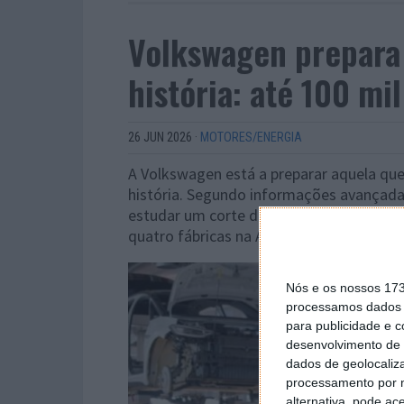
Volkswagen prepara 
história: até 100 m
26 JUN 2026
·
MOTORES/ENERGIA
A Volkswagen está a preparar aquela que
história. Segundo informações avançadas
estudar um corte de até 100 mil postos 
quatro fábricas na Alemanha.
Nós e os nossos 17
processamos dados p
para publicidade e 
desenvolvimento de 
dados de geolocaliza
processamento por n
alternativa, pode ac