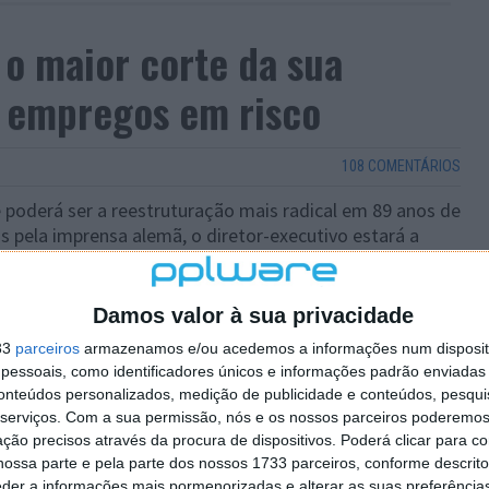
o maior corte da sua
il empregos em risco
108 COMENTÁRIOS
 poderá ser a reestruturação mais radical em 89 anos de
 pela imprensa alemã, o diretor-executivo estará a
de trabalho a nível mundial, além do encerramento de
Damos valor à sua privacidade
33
parceiros
armazenamos e/ou acedemos a informações num dispositi
essoais, como identificadores únicos e informações padrão enviadas 
conteúdos personalizados, medição de publicidade e conteúdos, pesqui
serviços.
Com a sua permissão, nós e os nossos parceiros poderemos 
ção precisos através da procura de dispositivos. Poderá clicar para co
ossa parte e pela parte dos nossos 1733 parceiros, conforme descrit
eder a informações mais pormenorizadas e alterar as suas preferência