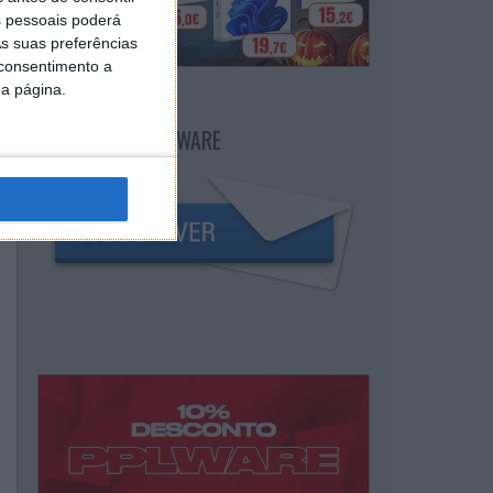
 pessoais poderá
s suas preferências
 consentimento a
da página.
NEWSLETTER PPLWARE