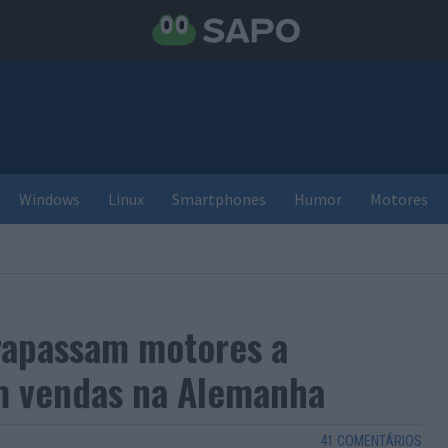
Windows
Linux
Smartphones
Humor
Motores
trapassam motores a
m vendas na Alemanha
41 COMENTÁRIOS