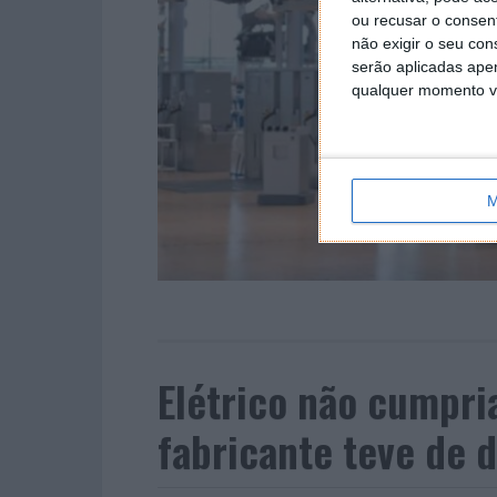
ou recusar o consen
não exigir o seu co
serão aplicadas apen
qualquer momento vol
M
Elétrico não cumpri
fabricante teve de d