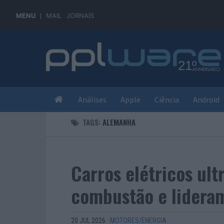
MENU
MAIL
JORNAIS
Análises
Apple
Ciência
Android
TAGS:
ALEMANHA
Carros elétricos ul
combustão e lidera
20 JUL 2026
·
MOTORES/ENERGIA