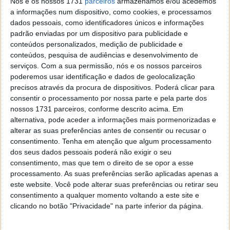
Nós e os nossos 1731
parceiros
armazenamos e/ou acedemos
a informações num dispositivo, como cookies, e processamos
dados pessoais, como identificadores únicos e informações
padrão enviadas por um dispositivo para publicidade e
O melhor da tecnologia em 2015
conteúdos personalizados, medição de publicidade e
conteúdos, pesquisa de audiências e desenvolvimento de
serviços.
Com a sua permissão, nós e os nossos parceiros
31 DEZ 2015
·
GADGETS
1 COMENTÁRIO
poderemos usar identificação e dados de geolocalização
precisos através da procura de dispositivos. Poderá clicar para
A par com a típica tecnologia que vai evoluindo
consentir o processamento por nossa parte e pela parte dos
continuamente a cada ano que passa, como os
nossos 1731 parceiros, conforme descrito acima. Em
computadores,
smartphones
ou
tablets
, também
alternativa, pode aceder a informações mais pormenorizadas e
outras áreas tiveram especial ênfase neste ano que
alterar as suas preferências antes de consentir ou recusar o
passou.
consentimento.
Tenha em atenção que algum processamento
dos seus dados pessoais poderá não exigir o seu
Todos os anos há tendências diferentes,
consentimento, mas que tem o direito de se opor a esse
impulsionadas tanto por modas como por
processamento. As suas preferências serão aplicadas apenas a
necessidade do mercado, e 2015 foi um ano onde
este website. Você pode alterar suas preferências ou retirar seu
alguma tecnologia se intensificou com evidência.
consentimento a qualquer momento voltando a este site e
Curioso?
clicando no botão "Privacidade" na parte inferior da página.