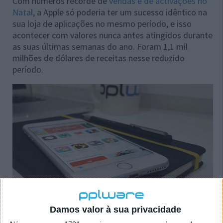
Com números recorde de
vendas e de activações no
Natal
, a Apple só poderia ter um sucesso idêntico na
sua loja de aplicações no mesmo período, e isso
acontecer com valores nunca antes atingidos durante
as suas últimas semanas do ano. Foram 1,1 mil
milhões de dólares de receitas nesse reduzido
período.
Damos valor à sua privacidade