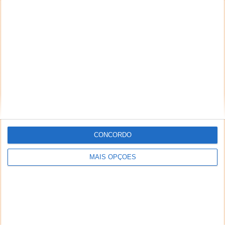
Apple, Google e Tesla no pódio das empresas de
tecnologia mais inovadoras do mundo durante este
ano. Todos os anos...
CONCORDO
MAIS OPÇÕES
Analise ao Motorola Moto G (2015), o
melhor de todas as gerações