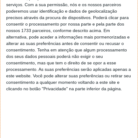
Aqui tem a possibilidade de inserir o seu número de
serviços.
Com a sua permissão, nós e os nossos parceiros
telemóvel para receber, no seu equipamento, as
poderemos usar identificação e dados de geolocalização
precisos através da procura de dispositivos. Poderá clicar para
notificações da actividade a decorrer no Facebook.
consentir o processamento por nossa parte e pela parte dos
Eu pessoamente não tenho esta opção activa.
nossos 1733 parceiros, conforme descrito acima. Em
alternativa, pode aceder a informações mais pormenorizadas e
Seguidamente, escolhemos a opção
Seguidores.
alterar as suas preferências antes de consentir ou recusar o
consentimento.
Tenha em atenção que algum processamento
Como é do conhecimento de todos, para além de
dos seus dados pessoais poderá não exigir o seu
pedirmos amizade a alguém, podemos somente ser
consentimento, mas que tem o direito de se opor a esse
processamento. As suas preferências serão aplicadas apenas a
seguidores das suas publicações. Ou podemos
este website. Você pode alterar suas preferências ou retirar seu
também não permitir que nos adicionem como
consentimento a qualquer momento voltando a este site e
amigos e ter somente seguidores. E é aqui nesta
clicando no botão "Privacidade" na parte inferior da página.
secção que tudo isso se edita.