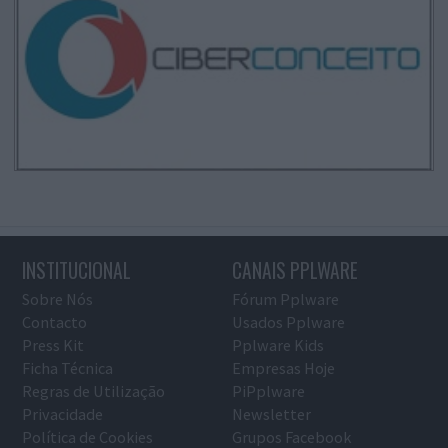
INSTITUCIONAL
CANAIS PPLWARE
Sobre Nós
Fórum Pplware
Contacto
Usados Pplware
Press Kit
Pplware Kids
Ficha Técnica
Empresas Hoje
Regras de Utilização
PiPplware
Privacidade
Newsletter
Política de Cookies
Grupos Facebook