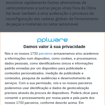
encontrar rapidamente fontes alternativas de
semicondutores e outras peças vitais fora da China.
Vai levar tambem a uma aceleração o processo de
reconfiguração das cadeias globais de fornecimento
de peças e materiais no setor automóvel.
A prioridade da Tesla passa agora a ser garantir não
somente a funcionalidade destes seus carros
elétricos. Foca-se ainda em garantir a segurança e a
Damos valor à sua privacidade
conformidade geopolítica dos seus veículos no
Nós e os nossos 1733
parceiros
armazenamos e/ou acedemos
mercado mais sensível do ponto de vista de
a informações num dispositivo, como cookies, e processamos
segurança, os Estados Unidos.
dados pessoais, como identificadores únicos e informações
padrão enviadas por um dispositivo para publicidade e
conteúdos personalizados, medição de publicidade e
conteúdos, pesquisa de audiências e desenvolvimento de
serviços.
Com a sua permissão, nós e os nossos parceiros
Acompanhe o Pplware no Google Notícias
poderemos usar identificação e dados de geolocalização
precisos através da procura de dispositivos. Poderá clicar para
consentir o processamento por nossa parte e pela parte dos
Proponha uma correção, faça uma sugestão
nossos 1733 parceiros, conforme descrito acima. Em