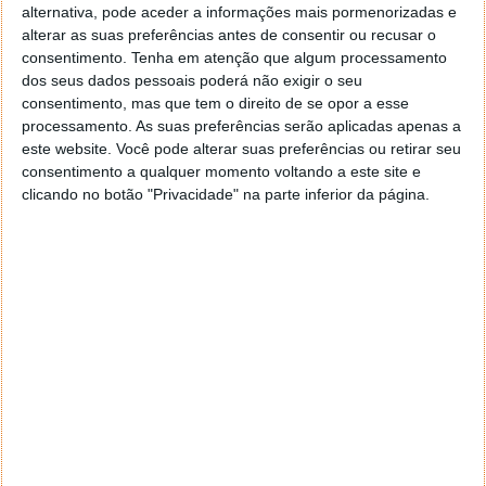
alternativa, pode aceder a informações mais pormenorizadas e
alterar as suas preferências antes de consentir ou recusar o
Autor:
Pedro Simões
consentimento.
Tenha em atenção que algum processamento
dos seus dados pessoais poderá não exigir o seu
consentimento, mas que tem o direito de se opor a esse
processamento. As suas preferências serão aplicadas apenas a
Tags:
Carros
China
componentes
elétricos
Tesla
este website. Você pode alterar suas preferências ou retirar seu
consentimento a qualquer momento voltando a este site e
clicando no botão "Privacidade" na parte inferior da página.
PRÓXIMO ARTIGO
DIGI cresce em número de clientes, mas custos são
elevadíssimos
ARTIGO ANTERIOR
Recorde mundial: Hyundai Nexo faz 1.400 km com um
só carregamento de hidrogénio