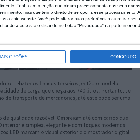
timento.
Tenha em atenção que algum processamento dos seus dados
nsentimento, mas que tem o direito de se opor a esse processamento. A
as a este website. Você pode alterar suas preferências ou retirar seu
tando a este site e clicando no botão "Privacidade" na parte inferior 
AIS OPÇÕES
CONCORDO
ndutor rebater os bancos traseiros, então o modelo
acidade de carga que chega aos 740 litros. Portanto, se
ano de transporte de mercadorias, até este pode ser uma
o de qualidade razoável. Ombreiam até com carros que
O interior é simples, elegante e com toques modernos
zes LED marcam o visual exterior e o mostrador digital