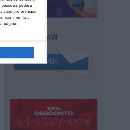
 pessoais poderá
s suas preferências
 consentimento a
da página.
NEWSLETTER PPLWARE