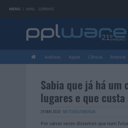
MENU
MAIL
JORNAIS
Análises
Apple
Ciência
Android
Sabia que já há um 
lugares e que custa
29 MAI 2020
·
MOTORES/ENERGIA
Por várias vezes dissemos que num futur