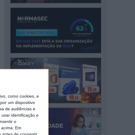
vo, como cookies, e
por um dispositivo
sa de audiências e
usar identificação e
nsentir o
o acima. Em
s antes de consentir