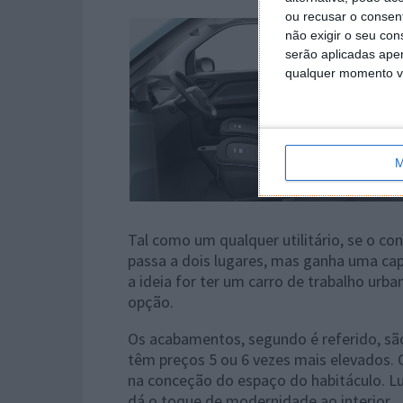
ou recusar o consen
não exigir o seu co
serão aplicadas apen
qualquer momento vol
M
Tal como um qualquer utilitário, se o co
passa a dois lugares, mas ganha uma cap
a ideia for ter um carro de trabalho urb
opção.
Os acabamentos, segundo é referido, sã
têm preços 5 ou 6 vezes mais elevados. 
na conceção do espaço do habitáculo. Lu
dá o toque de modernidade ao interior.