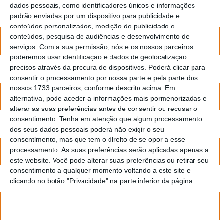
consumidores (tendo em conta que a Tesla cobra
dados pessoais, como identificadores únicos e informações
10.000 dólares aos seus clientes pela tecnologia),
padrão enviadas por um dispositivo para publicidade e
esta possibilidade poderia permitir que mais carros
conteúdos personalizados, medição de publicidade e
na estrada apresentem capacidades de condução
conteúdos, pesquisa de audiências e desenvolvimento de
autónoma.
serviços.
Com a sua permissão, nós e os nossos parceiros
poderemos usar identificação e dados de geolocalização
Conforme já vimos antes, Elon Musk não se importa
precisos através da procura de dispositivos. Poderá clicar para
de partilhar as ideias da Tesla. Afinal, recorde-se que,
consentir o processamento por nossa parte e pela parte dos
recentemente,
anunciou
que a vasta rede de
nossos 1733 parceiros, conforme descrito acima. Em
Superchargers da fabricante seria aberta a todos os
alternativa, pode aceder a informações mais pormenorizadas e
alterar as suas preferências antes de consentir ou recusar o
veículos, incluindo os de outras marcas, no final do
consentimento.
Tenha em atenção que algum processamento
ano.
dos seus dados pessoais poderá não exigir o seu
consentimento, mas que tem o direito de se opor a esse
processamento. As suas preferências serão aplicadas apenas a
este website. Você pode alterar suas preferências ou retirar seu
Este artigo tem mais de um ano
consentimento a qualquer momento voltando a este site e
clicando no botão "Privacidade" na parte inferior da página.
Acompanhe o Pplware no Google Notícias