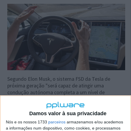
Segundo Elon Musk, o sistema FSD da Tesla de
próxima geração "será capaz de atingir uma
condução autónoma completa a um nível de
segurança muito superior ao de um humano,
provavelmente pelo menos 200% ou 300% melhor do
que um humano".
Damos valor à sua privacidade
Nós e os nossos 1733
parceiros
armazenamos e/ou acedemos
Embora não tenha ficado claro o custo total para os
a informações num dispositivo, como cookies, e processamos