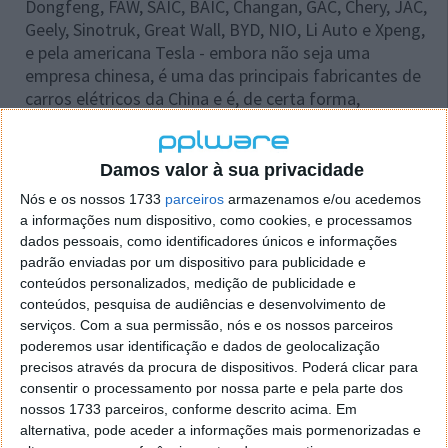
Dongfeng, FAW, SAIC, BAIC, Changan, GAC, Chery, JAC,
Geely, Sinotruk, Great Wall, BYD, NIO, Li Auto e Xpeng,
e pela americana Tesla - embora não seja uma
empresa chinesa, é uma das principais fabricantes de
carros elétricos da China e é, de certa forma,
responsável pela guerra de preços que se instalou.
Damos valor à sua privacidade
Nós e os nossos 1733
parceiros
armazenamos e/ou acedemos
Este artigo tem mais de um ano
a informações num dispositivo, como cookies, e processamos
dados pessoais, como identificadores únicos e informações
padrão enviadas por um dispositivo para publicidade e
conteúdos personalizados, medição de publicidade e
Fonte:
Reuters
conteúdos, pesquisa de audiências e desenvolvimento de
Neste artigo:
acordo
,
carros elétricos
,
China
,
Tesla
serviços.
Com a sua permissão, nós e os nossos parceiros
poderemos usar identificação e dados de geolocalização
Acompanhe o Pplware no Google Notícias
precisos através da procura de dispositivos. Poderá clicar para
consentir o processamento por nossa parte e pela parte dos
nossos 1733 parceiros, conforme descrito acima. Em
Proponha uma correção, faça uma sugestão
alternativa, pode aceder a informações mais pormenorizadas e