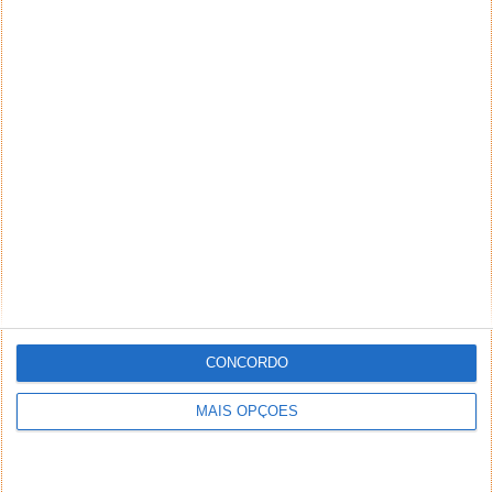
email) também poderão ser excluídos.
PUB
CONCORDO
MAIS OPÇÕES