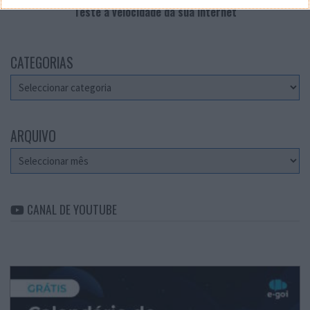
Teste a velocidade da sua Internet
CATEGORIAS
Categorias
ARQUIVO
Arquivo
CANAL DE YOUTUBE