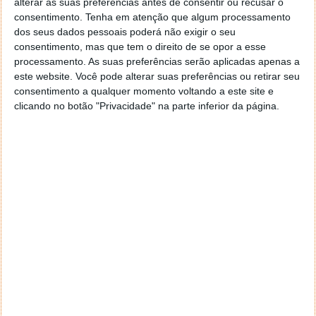
alterar as suas preferências antes de consentir ou recusar o
consentimento.
Tenha em atenção que algum processamento
Autor:
Ana Sofia Neto
dos seus dados pessoais poderá não exigir o seu
consentimento, mas que tem o direito de se opor a esse
processamento. As suas preferências serão aplicadas apenas a
este website. Você pode alterar suas preferências ou retirar seu
PRÓXIMO ARTIGO
consentimento a qualquer momento voltando a este site e
clicando no botão "Privacidade" na parte inferior da página.
Mortal Kombat 1, o próximo nível do combate
ARTIGO ANTERIOR
BLUETTI promove Prime Days com descontos em
vários geradores solares