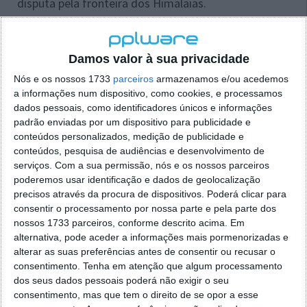
disputa pela fronteira dos Himalaias.
Apesar deste problema que nada tem a ver, as
autoridades da Índia divulgaram a lista com um total
Damos valor à sua privacidade
de 118 apps chineses banidas do país. Embora o
PUBG Mobile seja o nome mais sonante, estão
Nós e os nossos 1733
parceiros
armazenamos e/ou acedemos
envolvidas apps que contam com milhões de
a informações num dispositivo, como cookies, e processamos
dados pessoais, como identificadores únicos e informações
utilizadores no país.
padrão enviadas por um dispositivo para publicidade e
conteúdos personalizados, medição de publicidade e
conteúdos, pesquisa de audiências e desenvolvimento de
serviços.
Com a sua permissão, nós e os nossos parceiros
poderemos usar identificação e dados de geolocalização
precisos através da procura de dispositivos. Poderá clicar para
consentir o processamento por nossa parte e pela parte dos
nossos 1733 parceiros, conforme descrito acima. Em
alternativa, pode aceder a informações mais pormenorizadas e
alterar as suas preferências antes de consentir ou recusar o
consentimento.
Tenha em atenção que algum processamento
dos seus dados pessoais poderá não exigir o seu
consentimento, mas que tem o direito de se opor a esse