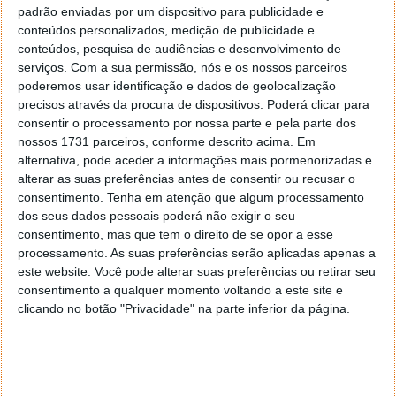
padrão enviadas por um dispositivo para publicidade e
Num
comunicado
, a Comissão Europeia esclareceu
conteúdos personalizados, medição de publicidade e
que o trabalho deve ser feito, considerando o
conteúdos, pesquisa de audiências e desenvolvimento de
desenvolvimento de soluções eficientes,
serviços.
Com a sua permissão, nós e os nossos parceiros
energeticamente, bem como de forma a minimizar o
poderemos usar identificação e dados de geolocalização
precisos através da procura de dispositivos. Poderá clicar para
investimento em recursos.
consentir o processamento por nossa parte e pela parte dos
De acordo com a Comissão Europeia, as primeiras
nossos 1731 parceiros, conforme descrito acima. Em
alternativa, pode aceder a informações mais pormenorizadas e
soluções estarão prontas, em 2025, e o projeto
alterar as suas preferências antes de consentir ou recusar o
estará concluído, em 2032.
consentimento.
Tenha em atenção que algum processamento
dos seus dados pessoais poderá não exigir o seu
consentimento, mas que tem o direito de se opor a esse
processamento. As suas preferências serão aplicadas apenas a
Este artigo tem mais de um ano
este website. Você pode alterar suas preferências ou retirar seu
consentimento a qualquer momento voltando a este site e
clicando no botão "Privacidade" na parte inferior da página.
Acompanhe o Pplware no Google Notícias
Proponha uma correção, faça uma sugestão