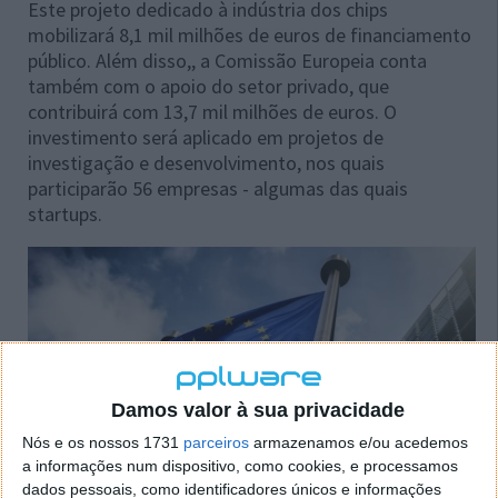
Este projeto dedicado à indústria dos chips
mobilizará 8,1 mil milhões de euros de financiamento
público. Além disso,, a Comissão Europeia conta
também com o apoio do setor privado, que
contribuirá com 13,7 mil milhões de euros. O
investimento será aplicado em projetos de
investigação e desenvolvimento, nos quais
participarão 56 empresas - algumas das quais
startups.
Damos valor à sua privacidade
Nós e os nossos 1731
parceiros
armazenamos e/ou acedemos
a informações num dispositivo, como cookies, e processamos
dados pessoais, como identificadores únicos e informações