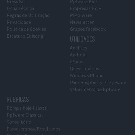
Press Kit
Pplware Kids
Ficha Técnica
Empresas Hoje
Regras de Utilização
PiPplware
Privacidade
Newsletter
Política de Cookies
Grupos Facebook
Estatuto Editorial
UTILIDADES
Análises
Android
iPhone
Questionários
Windows Phone
Pack Raspberry Pi Pplware
Velocímetro do Pplware
RUBRICAS
Porque hoje é sexta
Pplware Classics…
Consultório
Passatempos/Resultados