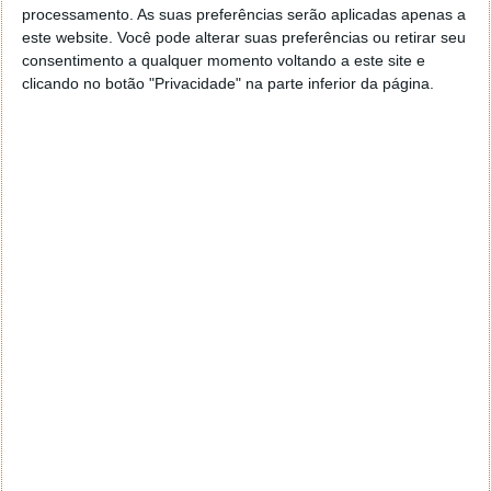
processamento. As suas preferências serão aplicadas apenas a
este website. Você pode alterar suas preferências ou retirar seu
consentimento a qualquer momento voltando a este site e
clicando no botão "Privacidade" na parte inferior da página.
Signal atualiza as suas chamadas de
vídeo de grupo e destaca-se da
concorrência
17 DEZ 2021
·
INTERNET
7 COMENTÁRIOS
Com a pandemia criou-se o hábito de comunicar de
forma direta com muitos dos serviços de
mensagens. Estes permitem criar grupos e em pouco
tempo é possível ter uma chamada de grupo, com
um número bem definido de participantes.
Este é, sem qualquer dúvida, um dos limites para a
utilização destes serviços, que tendem a não
combinar a privacidade com as melhores