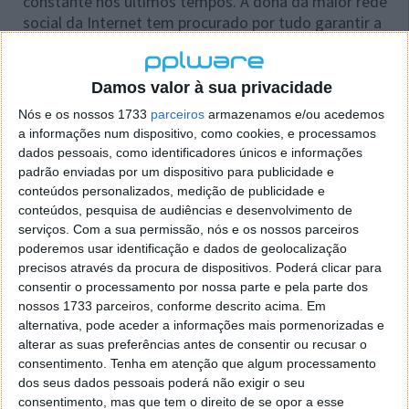
constante nos últimos tempos. A dona da maior rede
social da Internet tem procurado por tudo garantir a
proteção das conversas dos seus utilizadores e isso é
visível no Messenger e no WhatsApp.
Damos valor à sua privacidade
Para elevar ainda mais estes padrões e dar outras
Nós e os nossos 1733
parceiros
armazenamos e/ou acedemos
garantias aos utilizadores, foi agora anunciada uma
a informações num dispositivo, como cookies, e processamos
novidade. A cifra ponto a ponto das mensagens
dados pessoais, como identificadores únicos e informações
trocadas no Messenger chegou finalmente a todos
padrão enviadas por um dispositivo para publicidade e
os utilizadores, nas suas conversas privadas.
conteúdos personalizados, medição de publicidade e
conteúdos, pesquisa de audiências e desenvolvimento de
serviços.
Com a sua permissão, nós e os nossos parceiros
poderemos usar identificação e dados de geolocalização
precisos através da procura de dispositivos. Poderá clicar para
consentir o processamento por nossa parte e pela parte dos
nossos 1733 parceiros, conforme descrito acima. Em
alternativa, pode aceder a informações mais pormenorizadas e
alterar as suas preferências antes de consentir ou recusar o
consentimento.
Tenha em atenção que algum processamento
dos seus dados pessoais poderá não exigir o seu
consentimento, mas que tem o direito de se opor a esse