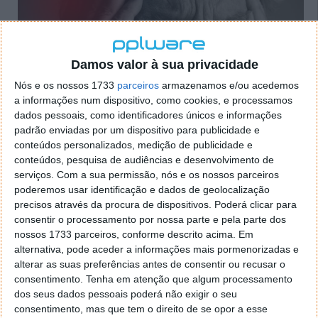
Damos valor à sua privacidade
Nós e os nossos 1733
parceiros
armazenamos e/ou acedemos
a informações num dispositivo, como cookies, e processamos
dados pessoais, como identificadores únicos e informações
padrão enviadas por um dispositivo para publicidade e
conteúdos personalizados, medição de publicidade e
conteúdos, pesquisa de audiências e desenvolvimento de
serviços.
Com a sua permissão, nós e os nossos parceiros
poderemos usar identificação e dados de geolocalização
AVC: novo treino cognitivo com a ajuda
precisos através da procura de dispositivos. Poderá clicar para
da Inteligência Artificial
consentir o processamento por nossa parte e pela parte dos
nossos 1733 parceiros, conforme descrito acima. Em
alternativa, pode aceder a informações mais pormenorizadas e
28 OUT 2025
·
INTELIGÊNCIA ARTIFICIAL
COMENTAR
alterar as suas preferências antes de consentir ou recusar o
Uma equipa de investigação coliderada pela
consentimento.
Tenha em atenção que algum processamento
Universidade de Coimbra (UC) desenvolveu o
dos seus dados pessoais poderá não exigir o seu
NeuroAIreh@b, um novo programa de treino
consentimento, mas que tem o direito de se opor a esse