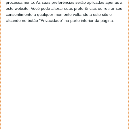
processamento. As suas preferências serão aplicadas apenas a
cognitivo digital destinado a pessoas que sofreram
este website. Você pode alterar suas preferências ou retirar seu
um Acidente Vascular Cerebral (AVC).
consentimento a qualquer momento voltando a este site e
clicando no botão "Privacidade" na parte inferior da página.
Exame oftalmológico “pode prever o
risco de ataque cardíaco em 10 anos”,