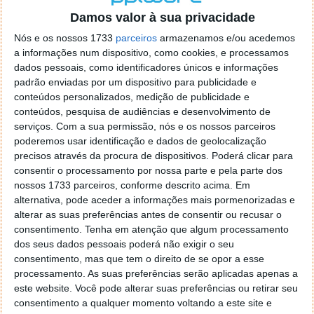
Damos valor à sua privacidade
Nós e os nossos 1733
parceiros
armazenamos e/ou acedemos
a informações num dispositivo, como cookies, e processamos
dados pessoais, como identificadores únicos e informações
padrão enviadas por um dispositivo para publicidade e
conteúdos personalizados, medição de publicidade e
O problema do procedimento, atualmente, prende-se
conteúdos, pesquisa de audiências e desenvolvimento de
com a sua complexidade, demorando vários anos até
serviços.
Com a sua permissão, nós e os nossos parceiros
poderemos usar identificação e dados de geolocalização
ser dominado. Isto, porque envolve a condução de
precisos através da procura de dispositivos. Poderá clicar para
um fio através dos vasos e artérias do paciente e é
consentir o processamento por nossa parte e pela parte dos
crucial garantir que nada fica danificado. Os
nossos 1733 parceiros, conforme descrito acima. Em
cirurgiões capacitados para este tipo de intervenção
alternativa, pode aceder a informações mais pormenorizadas e
estão normalmente alocados em hospitais maiores
alterar as suas preferências antes de consentir ou recusar o
e, por isso, pacientes que habitem em locais mais
consentimento.
Tenha em atenção que algum processamento
remotos demoram demasiado tempo a ser
dos seus dados pessoais poderá não exigir o seu
socorridos. Esta demora, que implica o transporte do
consentimento, mas que tem o direito de se opor a esse
paciente, diminui a janela de tempo crítica que fica
processamento. As suas preferências serão aplicadas apenas a
disponível para que o tratamento após um AVC possa
este website. Você pode alterar suas preferências ou retirar seu
salvar a sua vida ou preservar a sua função cerebral.
consentimento a qualquer momento voltando a este site e