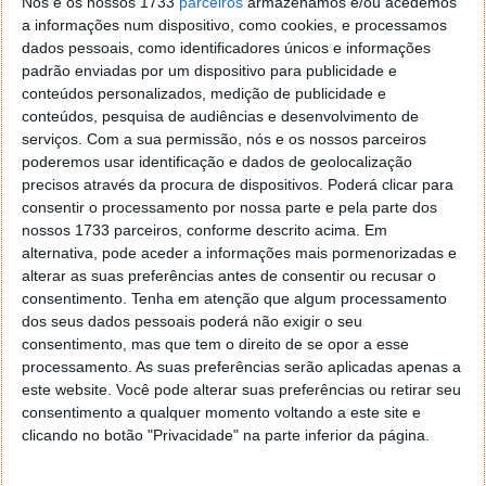
Nós e os nossos 1733
parceiros
armazenamos e/ou acedemos
a informações num dispositivo, como cookies, e processamos
Dica: Como bloquear qualquer alteração
dados pessoais, como identificadores únicos e informações
no Menu Iniciar no Windows 10
padrão enviadas por um dispositivo para publicidade e
conteúdos personalizados, medição de publicidade e
conteúdos, pesquisa de audiências e desenvolvimento de
20 FEV 2020
·
TRUQUES & DICAS
2 COMENTÁRIOS
serviços.
Com a sua permissão, nós e os nossos parceiros
O Menu Iniciar tem mudado muito ao longo dos anos
poderemos usar identificação e dados de geolocalização
e estabilizou no Windows 10. A Microsoft tentou
precisos através da procura de dispositivos. Poderá clicar para
consentir o processamento por nossa parte e pela parte dos
mudar completamente este componente no
nossos 1733 parceiros, conforme descrito acima. Em
Windows 8, mas rapidamente percebeu o erro que
alternativa, pode aceder a informações mais pormenorizadas e
estava a cometer.
alterar as suas preferências antes de consentir ou recusar o
consentimento.
Tenha em atenção que algum processamento
Este elemento é certamente essencial e muitos
dos seus dados pessoais poderá não exigir o seu
querem mantê-lo estático, protegido e sem qualquer
consentimento, mas que tem o direito de se opor a esse
alteração. Isso é possível de fazer, graças a uma
processamento. As suas preferências serão aplicadas apenas a
simples alteração no Windows 10, que vai assim
este website. Você pode alterar suas preferências ou retirar seu
proteger de forma completa o Menu Iniciar.
consentimento a qualquer momento voltando a este site e
clicando no botão "Privacidade" na parte inferior da página.