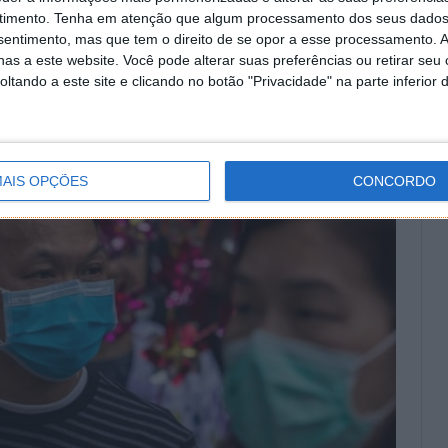
confirmado de Coronavírus no México, a empresa
timento.
Tenha em atenção que algum processamento dos seus dados
inuir, o risco de propagação e contágio da epidemia.
nsentimento, mas que tem o direito de se opor a esse processamento. A
as a este website. Você pode alterar suas preferências ou retirar seu
tando a este site e clicando no botão "Privacidade" na parte inferior 
AIS OPÇÕES
CONCORDO