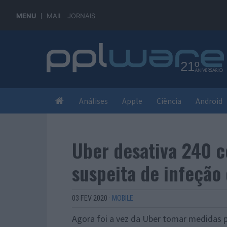
MENU
MAIL
JORNAIS
Análises
Apple
Ciência
Android
Uber desativa 240 c
suspeita de infeção
03 FEV 2020
·
MOBILE
Agora foi a vez da Uber tomar medidas p