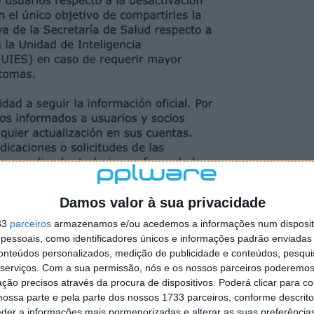
Damos valor à sua privacidade
33
parceiros
armazenamos e/ou acedemos a informações num dispositi
ico confirmou que um motorista do Uber havia
essoais, como identificadores únicos e informações padrão enviadas 
es e que, este, estaria possivelmente infetado com o
conteúdos personalizados, medição de publicidade e conteúdos, pesqui
s suspeitos seriam isolados e estudados para confirmar
serviços.
Com a sua permissão, nós e os nossos parceiros poderemos 
ção precisos através da procura de dispositivos. Poderá clicar para co
ossa parte e pela parte dos nossos 1733 parceiros, conforme descrit
eder a informações mais pormenorizadas e alterar as suas preferência