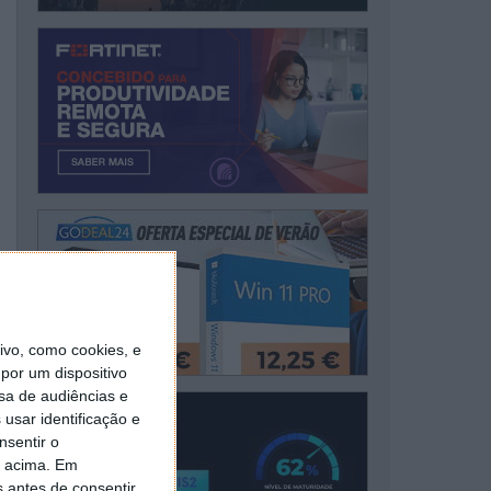
vo, como cookies, e
por um dispositivo
sa de audiências e
usar identificação e
nsentir o
o acima. Em
s antes de consentir