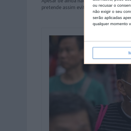
Apesar de ainda não haver nenhum caso 
ou recusar o consen
pretende assim evitar, ou pelo menos dim
não exigir o seu co
serão aplicadas apen
qualquer momento vol
M