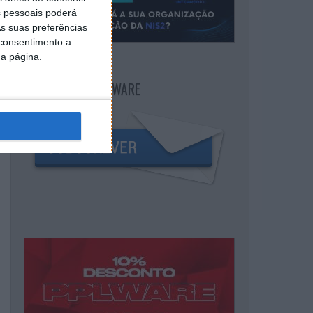
 pessoais poderá
s suas preferências
 consentimento a
da página.
NEWSLETTER PPLWARE