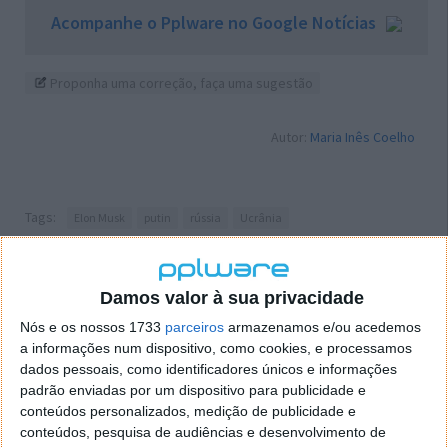
Acompanhe o Pplware no Google Notícias
Proponha uma correção, faça uma sugestão
Autor:
Maria Inês Coelho
Tags:
Elon Musk
putin
rússia
Ucrânia
PRÓXIMO ARTIGO
Damos valor à sua privacidade
Portugal: Vendas de veículos elétricos novos
Nós e os nossos 1733
parceiros
armazenamos e/ou acedemos
cresceram 78,5%
a informações num dispositivo, como cookies, e processamos
dados pessoais, como identificadores únicos e informações
padrão enviadas por um dispositivo para publicidade e
ARTIGO ANTERIOR
conteúdos personalizados, medição de publicidade e
Hyundai e Kia recebem a patente Face Unlock. Sim, o
conteúdos, pesquisa de audiências e desenvolvimento de