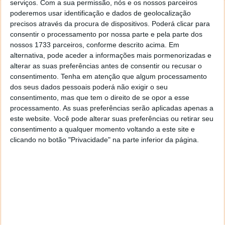
carro vai reconhecer o condutor
serviços.
Com a sua permissão, nós e os nossos parceiros
poderemos usar identificação e dados de geolocalização
precisos através da procura de dispositivos. Poderá clicar para
consentir o processamento por nossa parte e pela parte dos
nossos 1733 parceiros, conforme descrito acima. Em
alternativa, pode aceder a informações mais pormenorizadas e
alterar as suas preferências antes de consentir ou recusar o
consentimento.
Tenha em atenção que algum processamento
dos seus dados pessoais poderá não exigir o seu
consentimento, mas que tem o direito de se opor a esse
processamento. As suas preferências serão aplicadas apenas a
este website. Você pode alterar suas preferências ou retirar seu
consentimento a qualquer momento voltando a este site e
clicando no botão "Privacidade" na parte inferior da página.
Comentários
25
Bruno Galvão
14 de Março de 2022 às 16:17
Vinda do Musk não me parece golpe publicitário. Será o
desligar de todos os Teslas?
Responder