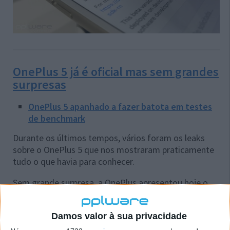
OnePlus 5 já é oficial mas sem grandes
surpresas
OnePlus 5 apanhado a fazer batota em testes
de benchmark
Durante os últimos tempos, vários foram os leaks
sobre o OnePlus 5 que nos mostraram praticamente
tudo o que havia para conhecer.
Sem grande surpresa, a OnePlus apresentou hoje o
seu topo de gama que promete "fazer suar" a
concorrência.
Damos valor à sua privacidade