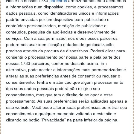
Nós e os nossos 1733
parceiros
armazenamos e/ou acedemos
a informações num dispositivo, como cookies, e processamos
dados pessoais, como identificadores únicos e informações
padrão enviadas por um dispositivo para publicidade e
conteúdos personalizados, medição de publicidade e
conteúdos, pesquisa de audiências e desenvolvimento de
serviços.
Com a sua permissão, nós e os nossos parceiros
poderemos usar identificação e dados de geolocalização
precisos através da procura de dispositivos. Poderá clicar para
consentir o processamento por nossa parte e pela parte dos
nossos 1733 parceiros, conforme descrito acima. Em
alternativa, pode aceder a informações mais pormenorizadas e
alterar as suas preferências antes de consentir ou recusar o
consentimento.
Tenha em atenção que algum processamento
Análise: Little Nightmares (Xbox One)
dos seus dados pessoais poderá não exigir o seu
consentimento, mas que tem o direito de se opor a esse
Quando o Pplware esteve presente na 1ª edição do
processamento. As suas preferências serão aplicadas apenas a
4Gamers (
aqui
ou
aqui
) teve o prazer de assistir a
este website. Você pode alterar suas preferências ou retirar seu
uma discussão sobre a temática dos Videojogos e o
consentimento a qualquer momento voltando a este site e
seu futuro.
clicando no botão "Privacidade" na parte inferior da página.
Um dos assuntos discutidos então foi a força das