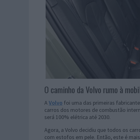
O caminho da Volvo rumo à mobi
A
Volvo
foi uma das primeiras fabricantes
carros dos motores de combustão interna
será 100% elétrica até 2030.
Agora, a Volvo decidiu que todos os car
com estofos em pele. Então, este é mai