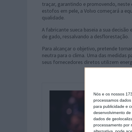
traçar, garantindo e promovendo, neste 
estofos em pele, a Volvo começará a equi
qualidade.
A fabricante sueca baseia a sua decisão
de gado, ressalvando a desflorestação.
Para alcançar o objetivo, pretende torn
neutra para o clima. Uma das medidas pa
seus fornecedores diretos utilizem ener
Nós e os nossos 17
processamos dados p
para publicidade e 
desenvolvimento de 
dados de geolocaliza
processamento por n
alternativa, pode ac