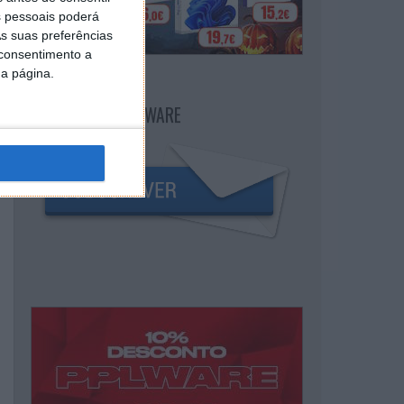
 pessoais poderá
s suas preferências
 consentimento a
da página.
NEWSLETTER PPLWARE