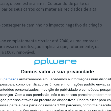
caso, o bem estar animal. Colocando de parte os
par os seus carros com materiais reciclados de alta
 e consequente caminho no impacto negativo da criação
ar-se completamente circular até 2040, e uma empresa
ra essa concretização implicará que, futuramente, os
gia 100% renovável.
Damos valor à sua privacidade
33
parceiros
armazenamos e/ou acedemos a informações num dispositi
essoais, como identificadores únicos e informações padrão enviadas 
conteúdos personalizados, medição de publicidade e conteúdos, pesqui
serviços.
Com a sua permissão, nós e os nossos parceiros poderemos 
ção precisos através da procura de dispositivos. Poderá clicar para co
ossa parte e pela parte dos nossos 1733 parceiros, conforme descrit
eder a informações mais pormenorizadas e alterar as suas preferência