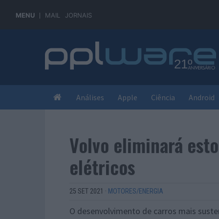
MENU
MAIL
JORNAIS
Análises
Apple
Ciência
Android
Volvo eliminará est
elétricos
25 SET 2021
·
MOTORES/ENERGIA
O desenvolvimento de carros mais suste