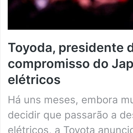
Toyoda, presidente d
compromisso do Jap
elétricos
Há uns meses, embora mui
decidir que passarão a de
elétricos, a Toyota anunc