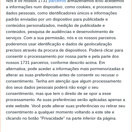
transição. Afirmam que a União Europeia arrisca ficar
Nós e os nossos 1731
parceiros
armazenamos e/ou acedemos
a informações num dispositivo, como cookies, e processamos
para trás da concorrência global se abandonar as
dados pessoais, como identificadores únicos e informações
diretrizes rigorosas.
padrão enviadas por um dispositivo para publicidade e
conteúdos personalizados, medição de publicidade e
A União Europeia deverá apresentar propostas em
conteúdos, pesquisa de audiências e desenvolvimento de
breve. A decisão determinará o ritmo da transição
serviços.
Com a sua permissão, nós e os nossos parceiros
para os veículos elétricos, os investimentos em
poderemos usar identificação e dados de geolocalização
infraestruturas e a posição face à concorrência dos
precisos através da procura de dispositivos. Poderá clicar para
chineses e americanos.
consentir o processamento por nossa parte e pela parte dos
nossos 1731 parceiros, conforme descrito acima. Em
alternativa, pode aceder a informações mais pormenorizadas e
alterar as suas preferências antes de consentir ou recusar o
consentimento.
Tenha em atenção que algum processamento
dos seus dados pessoais poderá não exigir o seu
Acompanhe o Pplware no Google Notícias
consentimento, mas que tem o direito de se opor a esse
processamento. As suas preferências serão aplicadas apenas a
este website. Você pode alterar suas preferências ou retirar seu
Proponha uma correção, faça uma sugestão
consentimento a qualquer momento voltando a este site e
clicando no botão "Privacidade" na parte inferior da página.
Autor:
Pedro Simões