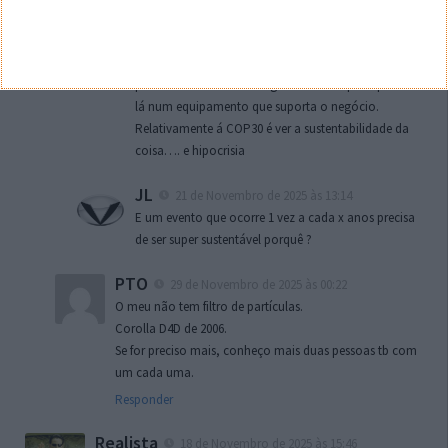
Mário
20 de Novembro de 2025 às 22:24
Eu sei, tanto que na empresa temos 2 com filtros de
particulas e adblue… ninguém sabe o que aquilo faz
lá num equipamento que suporta o negócio.
Relativamente á COP30 é ver a sustentabilidade da
coisa…. e hipocrisia
JL
21 de Novembro de 2025 às 13:14
E um evento que ocorre 1 vez a cada x anos precisa
de ser super sustentável porquê ?
PTO
29 de Novembro de 2025 às 00:22
O meu não tem filtro de partículas.
Corolla D4D de 2006.
Se for preciso mais, conheço mais duas pessoas tb com
um cada uma.
Responder
Realista
18 de Novembro de 2025 às 15:46