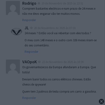
Rodrigo
19 de Novembro de 2025 às 22:31
Comprem bastantes electricos e num prazo de 24 meses e
não me devo enganar vão ter muitos monos.
Responder
JL
20 de Novembro de 2025 às 07:18
24 meses ? Então você vai rebentar com eles todos ?
O meu com 140 meses e o outro com 326 meses riram-se
do seu comentário.
Responder
VAOpoK
22 de Novembro de 2025 às 10:39
Os governantezecos da Europa afundaram a Europa. Que
totós!
Deviam banir todos os carros elétricos chineses. Estão
cheios de spyware!
Quem tem 2 palmos de testa compra um carro a gasolina.
Responder