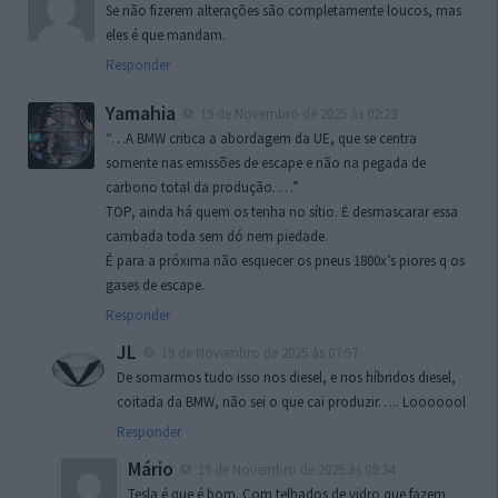
Se não fizerem alterações são completamente loucos, mas
eles é que mandam.
Responder
Yamahia
19 de Novembro de 2025 às 02:23
“…A BMW critica a abordagem da UE, que se centra
somente nas emissões de escape e não na pegada de
carbono total da produção. …”
TOP, ainda há quem os tenha no sítio. Ė desmascarar essa
cambada toda sem dó nem piedade.
É para a próxima não esquecer os pneus 1800x’s piores q os
gases de escape.
Responder
JL
19 de Novembro de 2025 às 07:57
De somarmos tudo isso nos diesel, e nos híbridos diesel,
coitada da BMW, não sei o que cai produzir….. Looooool
Responder
Mário
19 de Novembro de 2025 às 09:34
Tesla é que é bom. Com telhados de vidro que fazem