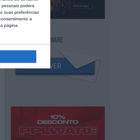
 pessoais poderá
s suas preferências
 consentimento a
da página.
NEWSLETTER PPLWARE