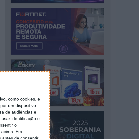
vo, como cookies, e
por um dispositivo
sa de audiências e
usar identificação e
nsentir o
o acima. Em
s antes de consentir