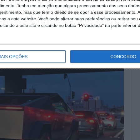
 futuro para o tornar ainda mais parecido com o
timento.
Tenha em atenção que algum processamento dos seus dados
nsentimento, mas que tem o direito de se opor a esse processamento. A
as a este website. Você pode alterar suas preferências ou retirar seu
 ainda não está à venda, mas já foi avistado a rodar.
tando a este site e clicando no botão "Privacidade" na parte inferior 
AIS OPÇÕES
CONCORDO