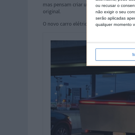
mas pensam criar uma versão elétrica no
ou recusar o consen
original.
não exigir o seu co
serão aplicadas apen
O novo carro elétrico Cybertruck da Tesla
qualquer momento vol
M