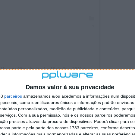
r
Максим
(@sukhotin.m) a
18 de Dez, 2019 às 1:24 PST
Damos valor à sua privacidade
33
parceiros
armazenamos e/ou acedemos a informações num dispositi
ara
essoais, como identificadores únicos e informações padrão enviadas 
conteúdos personalizados, medição de publicidade e conteúdos, pesqui
o Youtube chamado "Pushka Garazh". Foi modificado a
serviços.
Com a sua permissão, nós e os nossos parceiros poderemos 
 é o modelo Samara da marca Lada.
ção precisos através da procura de dispositivos. Poderá clicar para co
ossa parte e pela parte dos nossos 1733 parceiros, conforme descrit
entrevista que o carro agora funciona com gasolina,
eder a informações mais pormenorizadas e alterar as suas preferência