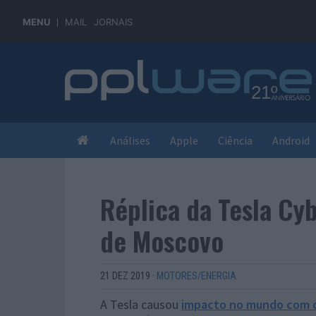
MENU
MAIL
JORNAIS
Análises
Apple
Ciência
Android
Réplica da Tesla Cy
de Moscovo
21 DEZ 2019
·
MOTORES/ENERGIA
A Tesla causou
impacto no mundo com 