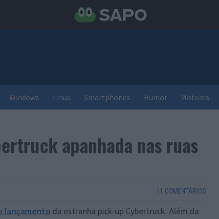
Windows
Linux
Smartphones
Humor
Motores
bertruck apanhada nas ruas
11 COMENTÁRIOS
o lançamento
da estranha pick-up Cybertruck. Além da