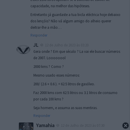
capacidade, na melhor das hipóteses.
Entretanto já guardaste a tua bicla eléctrica hoje debaixo
dos lençóis? Não vá algum amigo do alheio querer
deitrar-lhe a mão…
Responder
JL
12 de Julho de 2023 às 03:20
Gera onde ? Em que século ? La vai ele buscar números
de 2007. Loooooool
2000 kms ? Como ?
Mesmo usado esses números:
200/ (2.6 + 0.6 ). = 62.5 litros de gasóleo.
Faz 2000 kms com 62.5 litros ou 3.1 litros de consumo
por cada 100 kms ?
Seja homem, e assuma as suas mentiras.
Responder
Yamahia
12 de Julho de 2023 às 07:30