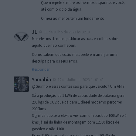
Quem repete sempre os mesmos disparates é você,
até com o ciclo da água.
O meu ao menos tem um fundamento.
JL
11 de Julho de 2023 às 06:10
Mas eles insistem em justificar as suas escolhas sobre
aquilo que não conhecem.
Como sabem que estão mal, preferem arranjar uma
desculpa para os seus erros.
Responder
Yamahia
12 de Julho de 2023 às 01:40
@Grunho e essas contas são para que veiculo? Um AMI?
Só a produção de 1 kWh de capacidade de bataeria gera
200 kgs de CO2 que dá para 1 diesel moderno percorrer
2000kms
Significa que se o elektro vier com um pack de 100kWh e 0
kms já sai da linha de montagem com 12000 litros de
gasóleo e não 1100.
Esses 1100 litros aplicam-se a baterias de 10kWh de