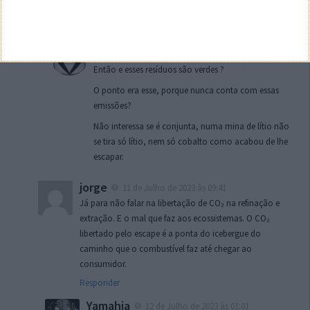
carros a circular em PT é no mínimo ser desonesto
só pq sim. Mas já estamos habituados .
JL
12 de Julho de 2023 às 09:44
Então e esses resíduos são verdes ?
O ponto era esse, porque nunca conta com essas
emissões?
Não interessa se é conjunta, numa mina de lítio não
se tira só lítio, nem só cobalto como acabou de lhe
escapar.
jorge
11 de Julho de 2023 às 09:41
Já para não falar na libertação de CO₂ na refinação e
extração. E o mal que faz aos ecossistemas. O CO₂
libertado pelo escape é a ponta do icebergue do
caminho que o combustível faz até chegar ao
consumidor.
Responder
Yamahia
12 de Julho de 2023 às 01:01