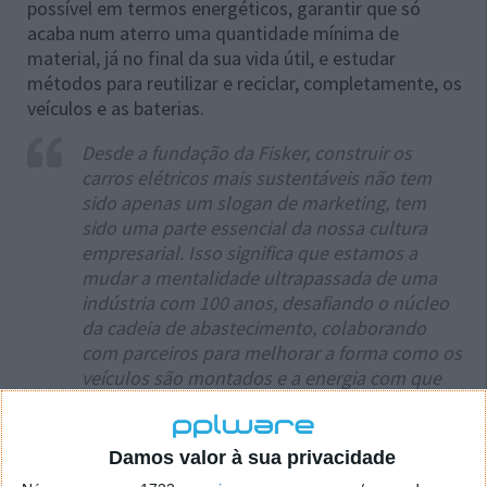
possível em termos energéticos, garantir que só
acaba num aterro uma quantidade mínima de
material, já no final da sua vida útil, e estudar
métodos para reutilizar e reciclar, completamente, os
veículos e as baterias.
Desde a fundação da Fisker, construir os
carros elétricos mais sustentáveis não tem
sido apenas um slogan de marketing, tem
sido uma parte essencial da nossa cultura
empresarial. Isso significa que estamos a
mudar a mentalidade ultrapassada de uma
indústria com 100 anos, desafiando o núcleo
da cadeia de abastecimento, colaborando
com parceiros para melhorar a forma como os
veículos são montados e a energia com que
são carregados, e a forma como os nossos
veículos são reciclados depois de terminarem
a sua vida útil. A nossa avaliação do ciclo de
Damos valor à sua privacidade
vida confirma que a neutralidade carbónica