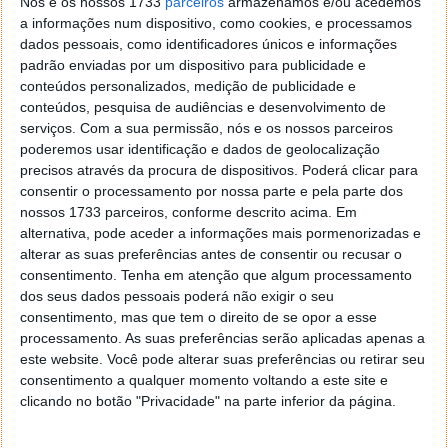
Nós e os nossos 1733
parceiros
armazenamos e/ou acedemos
era uma prioridade muito antes de
a informações num dispositivo, como cookies, e processamos
começarmos a fabricar veículos.
dados pessoais, como identificadores únicos e informações
padrão enviadas por um dispositivo para publicidade e
Lê-se no relatório da Fisker, citando o presidente e
conteúdos personalizados, medição de publicidade e
fundador, Henrik Fisker.
conteúdos, pesquisa de audiências e desenvolvimento de
serviços.
Com a sua permissão, nós e os nossos parceiros
poderemos usar identificação e dados de geolocalização
precisos através da procura de dispositivos. Poderá clicar para
consentir o processamento por nossa parte e pela parte dos
nossos 1733 parceiros, conforme descrito acima. Em
alternativa, pode aceder a informações mais pormenorizadas e
alterar as suas preferências antes de consentir ou recusar o
consentimento.
Tenha em atenção que algum processamento
dos seus dados pessoais poderá não exigir o seu
consentimento, mas que tem o direito de se opor a esse
processamento. As suas preferências serão aplicadas apenas a
este website. Você pode alterar suas preferências ou retirar seu
consentimento a qualquer momento voltando a este site e
Henrik Fisker, presidente e fundador da Fisker Inc.
clicando no botão "Privacidade" na parte inferior da página.
O objetivo da Fisker passa por adotar uma