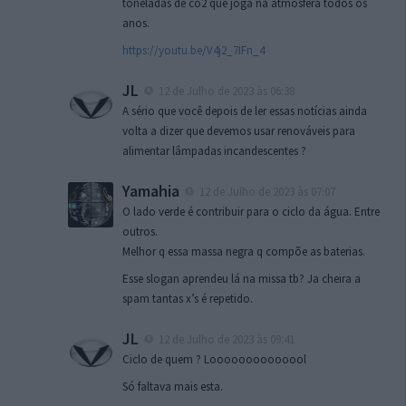
toneladas de co2 que joga na atmosfera todos os
anos.
https://youtu.be/V4j2_7IFn_4
JL
12 de Julho de 2023 às 06:38
A sério que você depois de ler essas notícias ainda
volta a dizer que devemos usar renováveis para
alimentar lâmpadas incandescentes ?
Yamahia
12 de Julho de 2023 às 07:07
O lado verde é contribuir para o ciclo da água. Entre
outros.
Melhor q essa massa negra q compõe as baterias.
Esse slogan aprendeu lá na missa tb? Ja cheira a
spam tantas x’s é repetido.
JL
12 de Julho de 2023 às 09:41
Ciclo de quem ? Loooooooooooool
Só faltava mais esta.