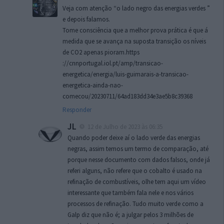
Veja com atenção “o lado negro das energias verdes ”
e depois falamos.
Tome consciência que a melhor prova prática é que á
medida que se avança na suposta transição os níveis
de CO2 apenas pioram.https
://cnnportugal.iol.pt/amp/transicao-
energetica/energia/luis-guimarais-a-transicao-
energetica-ainda-nao-
comecou/20230711/64ad183dd34e3ae5b8c39368
Responder
JL
12 de Julho de 2023 às 06:35
Quando poder deixe aí o lado verde das energias
negras, assim temos um termo de comparação, até
porque nesse documento com dados falsos, onde já
referi alguns, não refere que o cobalto é usado na
refinação de combustíveis, olhe tem aqui um vídeo
interessante que também fala nele e nos vários
processos de refinação. Tudo muito verde como a
Galp diz que não é; a julgar pelos 3 milhões de