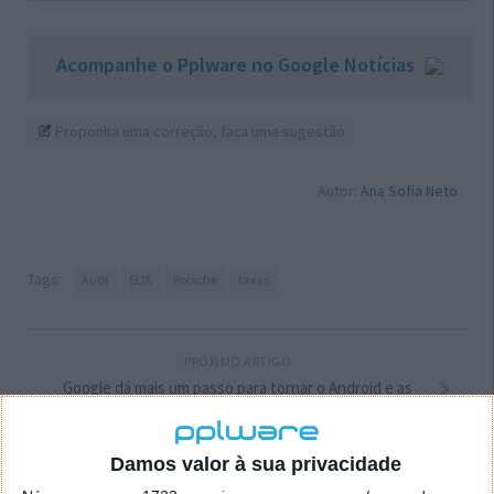
Acompanhe o Pplware no Google Notícias
Proponha uma correção, faça uma sugestão
Autor:
Ana Sofia Neto
Tags:
Audi
EUA
Porsche
taxas
PRÓXIMO ARTIGO
Google dá mais um passo para tornar o Android e as
suas apps mais seguros
Damos valor à sua privacidade
ARTIGO ANTERIOR