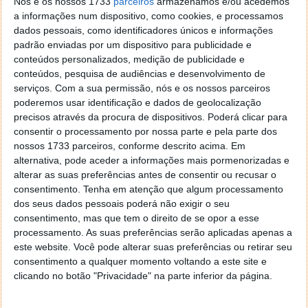
Nós e os nossos 1733
parceiros
armazenamos e/ou acedemos
O iPhone está prestes a chegar ao menu Iniciar do
a informações num dispositivo, como cookies, e processamos
Windows 11
dados pessoais, como identificadores únicos e informações
padrão enviadas por um dispositivo para publicidade e
conteúdos personalizados, medição de publicidade e
conteúdos, pesquisa de audiências e desenvolvimento de
serviços.
Com a sua permissão, nós e os nossos parceiros
poderemos usar identificação e dados de geolocalização
precisos através da procura de dispositivos. Poderá clicar para
consentir o processamento por nossa parte e pela parte dos
nossos 1733 parceiros, conforme descrito acima. Em
alternativa, pode aceder a informações mais pormenorizadas e
alterar as suas preferências antes de consentir ou recusar o
consentimento.
Tenha em atenção que algum processamento
dos seus dados pessoais poderá não exigir o seu
consentimento, mas que tem o direito de se opor a esse
Comentários
26
processamento. As suas preferências serão aplicadas apenas a
este website. Você pode alterar suas preferências ou retirar seu
consentimento a qualquer momento voltando a este site e
Anung
30 de Janeiro de 2025 às 16:06
clicando no botão "Privacidade" na parte inferior da página.
Go Trump…..MAGA
Responder