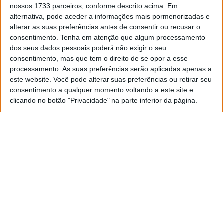
PRÓXIMO ARTIGO
nossos 1733 parceiros, conforme descrito acima. Em
E agora? 86% dos jovens portugueses são viciados
alternativa, pode aceder a informações mais pormenorizadas e
alterar as suas preferências antes de consentir ou recusar o
nas redes sociais
consentimento.
Tenha em atenção que algum processamento
dos seus dados pessoais poderá não exigir o seu
consentimento, mas que tem o direito de se opor a esse
ARTIGO ANTERIOR
processamento. As suas preferências serão aplicadas apenas a
Conheça o Top 5 das últimas novidades do WhatsApp
este website. Você pode alterar suas preferências ou retirar seu
que vai poder usar já
consentimento a qualquer momento voltando a este site e
clicando no botão "Privacidade" na parte inferior da página.