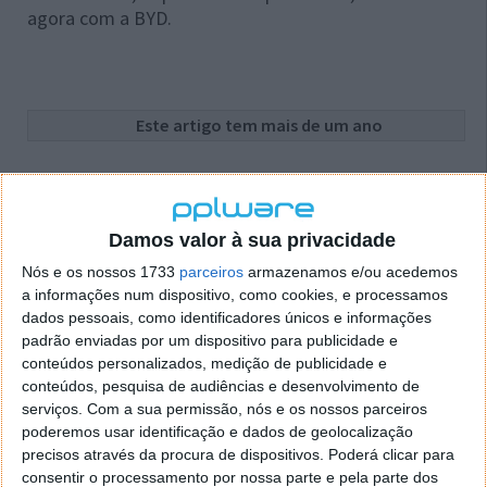
agora com a BYD.
Este artigo tem mais de um ano
Acompanhe o Pplware no Google Notícias
Damos valor à sua privacidade
Proponha uma correção, faça uma sugestão
Nós e os nossos 1733
parceiros
armazenamos e/ou acedemos
a informações num dispositivo, como cookies, e processamos
dados pessoais, como identificadores únicos e informações
Autor:
Pedro Simões
padrão enviadas por um dispositivo para publicidade e
conteúdos personalizados, medição de publicidade e
conteúdos, pesquisa de audiências e desenvolvimento de
serviços.
Com a sua permissão, nós e os nossos parceiros
Tags:
BYD
Carros
Elon Musk
Tesla
poderemos usar identificação e dados de geolocalização
precisos através da procura de dispositivos. Poderá clicar para
consentir o processamento por nossa parte e pela parte dos