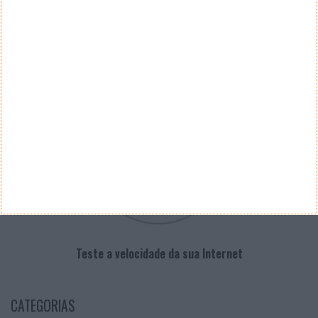
PUB
VELOCÍMETRO PPLWARE
Teste a velocidade da sua Internet
CATEGORIAS