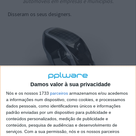
automóveis em empresas e municípios.
Disseram os seus designers.
Damos valor à sua privacidade
Nós e os nossos 1733
parceiros
armazenamos e/ou acedemos
a informações num dispositivo, como cookies, e processamos
Além de tudo aquilo que já garante, os criadores
dados pessoais, como identificadores únicos e informações
estão a trabalhar na adição de um painel
padrão enviadas por um dispositivo para publicidade e
fotovoltaico, para que seja, em certas situações,
conteúdos personalizados, medição de publicidade e
autossuficiente.
conteúdos, pesquisa de audiências e desenvolvimento de
serviços.
Com a sua permissão, nós e os nossos parceiros
O híbrido Hopper ainda não está disponível para