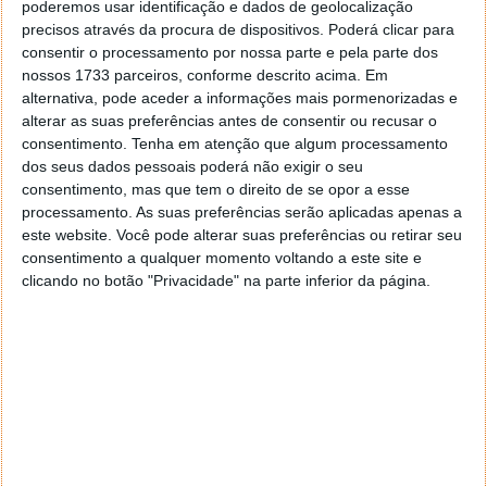
poderemos usar identificação e dados de geolocalização
venda, uma vez que se encontra em processo de
precisos através da procura de dispositivos. Poderá clicar para
desenvolvimento. Os gestores da Hopper Mobility
consentir o processamento por nossa parte e pela parte dos
esperam ter os protótipos em 2022, e iniciar a
nossos 1733 parceiros, conforme descrito acima. Em
produção e entregas em 2023.
alternativa, pode aceder a informações mais pormenorizadas e
alterar as suas preferências antes de consentir ou recusar o
consentimento.
Tenha em atenção que algum processamento
dos seus dados pessoais poderá não exigir o seu
Leia também:
consentimento, mas que tem o direito de se opor a esse
processamento. As suas preferências serão aplicadas apenas a
este website. Você pode alterar suas preferências ou retirar seu
consentimento a qualquer momento voltando a este site e
clicando no botão "Privacidade" na parte inferior da página.