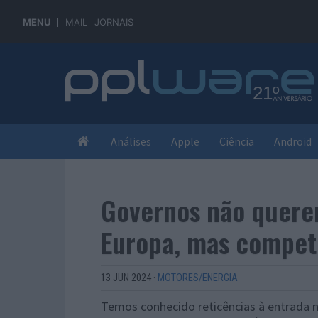
MENU
MAIL
JORNAIS
Análises
Apple
Ciência
Android
Governos não quere
Europa, mas compet
13 JUN 2024
·
MOTORES/ENERGIA
Temos conhecido reticências à entrada na