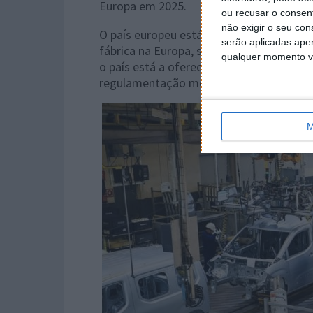
Europa em 2025.
ou recusar o consen
não exigir o seu co
O país europeu está, ainda, a negociar c
serão aplicadas apen
fábrica na Europa, segundo os meios de c
qualquer momento vol
o país está a oferecer dinheiro para a cr
regulamentação menos rígida em zonas e
M