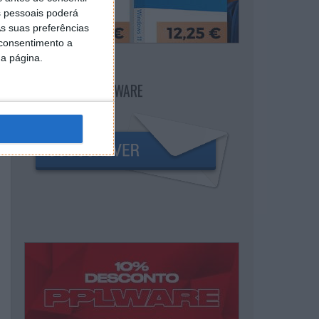
 pessoais poderá
s suas preferências
 consentimento a
da página.
NEWSLETTER PPLWARE