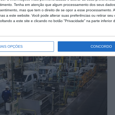
timento.
Tenha em atenção que algum processamento dos seus dados
nsentimento, mas que tem o direito de se opor a esse processamento. A
om a Great Wall Motor a construção da sua primeira
as a este website. Você pode alterar suas preferências ou retirar seu
omunicação social locais. Para reforçar a sua vontade,
tando a este site e clicando no botão "Privacidade" na parte inferior 
iação de postos de trabalho, reduções fiscais e
specíficas.
AIS OPÇÕES
CONCORDO