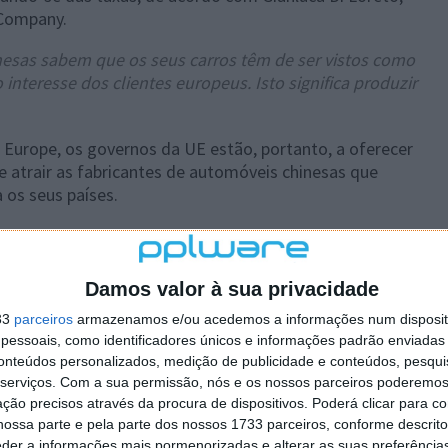
 Company.
nesas sabem que os seus carros têm de ser vistos como
interesse dos clientes europeus. Isto significa produzir
urope, os governos da UE estão, portanto, a oferecer
de atrair as fabricantes de automóveis chinesas que
 os seus países.
Damos valor à sua privacidade
33
parceiros
armazenamos e/ou acedemos a informações num dispositi
esa representaram 4% do mercado europeu no ano
essoais, como identificadores únicos e informações padrão enviadas 
028, segundo a empresa de consultoria AlixPartners.
conteúdos personalizados, medição de publicidade e conteúdos, pesqui
serviços.
Com a sua permissão, nós e os nossos parceiros poderemos 
rca de 500.000 veículos em 2023, assegurou o primeiro
ção precisos através da procura de dispositivos. Poderá clicar para co
parte de uma fabricante de automóveis chinesa,
ossa parte e pela parte dos nossos 1733 parceiros, conforme descrit
 também está a considerar uma segunda fábrica na
eder a informações mais pormenorizadas e alterar as suas preferência