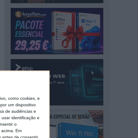
vo, como cookies, e
por um dispositivo
sa de audiências e
usar identificação e
nsentir o
o acima. Em
s antes de consentir